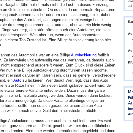
bez
en Baujahrs fährt hat oftmals nicht die Lust, in dieses Fahrzeug
auf
 an Geld hineinzustecken. Ob es sich da um normale Reparaturen
zungsmaßnahmen handelt oder um eine Lackierung, spielt dabei
auptsache das Auto fährt, das sagen sich nicht wenige Leute.
Ra
n sie da streng genommen nicht unrecht, aber wer ein klein wenig
 Dinge wert legt, den stört oftmals auch eine Autofarbe, die nicht
Aut
lungen entspricht. Was aber tun, wenn das Auto ansonsten
g in einem Top-Zustand ist. Eine Billige Autolackierung kann hier
n.
Au
jahren des Automobils war an eine Billige
Autolackierung
freilich
n. Zu langwierig und aufwendig war das Verfahren, da damals auch
KFZ
nicht entsprechend ausgereift waren. Zum Glück sind diese Zeiten
Wer nun eine Billige Autolackierung durchführen lassen möchte,
chst einmal darüber im Klaren sein, dass es generell verschiedene
ibt, ein
Auto
zu lackieren. Wer darauf Wert legt, dass das Auto
die letzte Ritze hinein in der neuen Lieblingsfarbe lackiert wird, der
 die etwas teurere Variante entscheiden. Dazu muss der ganze
Mo
gs in seine Einzelteile zerlegt werden. Diese werden dann lackiert
Fü
der zusammengefügt. Da diese Variante allerdings einiges an
Au
erfordert, sollte man es sich gerade bei einem älteren Auto
be
man wirklich noch so viel Geld dort hineinstecken möchte.
Au
illige Autolackierung muss aber auch nicht schlecht sein. Es wird
nicht ganz so sehr aufs Detail geachtet wie bei der ausführlichen
ter und andere Elemente werden fachmännisch abgeklebt und dann