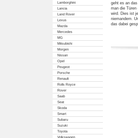
Lamborghini
geht es an da
man die Türen 
Lancia
wird. Dies ist 
Land Rover
niemandem. Und
Lexus
das dabei gespa
Mazda
Mercedes
MG
Mitsubishi
Morgen
Nissan
Opel
Peugeot
Porsche
Renault
Rolls Royce
Rover
Saab
Seat
Skoda
Smart
Subaru
Suzuki
Toyota
Volkswagen