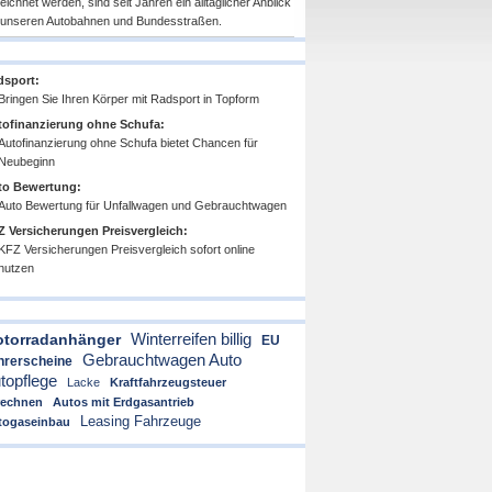
eichnet werden, sind seit Jahren ein alltäglicher Anblick
 unseren Autobahnen und Bundesstraßen.
dsport:
Bringen Sie Ihren Körper mit Radsport in Topform
ofinanzierung ohne Schufa:
Autofinanzierung ohne Schufa bietet Chancen für
Neubeginn
to Bewertung:
Auto Bewertung für Unfallwagen und Gebrauchtwagen
 Versicherungen Preisvergleich:
KFZ Versicherungen Preisvergleich sofort online
nutzen
Winterreifen billig
torradanhänger
EU
Gebrauchtwagen Auto
hrerscheine
topflege
Lacke
Kraftfahrzeugsteuer
rechnen
Autos mit Erdgasantrieb
Leasing Fahrzeuge
togaseinbau