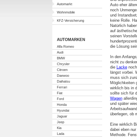
Automarkt
Auto eher älter
noch Unmengen
Wohnmobile
und Instandset
keine Rolle. H
KFZ-Versicherung
Natürlich habe
auf ästhetische
seinen Vorstel
AUTOMARKEN
hundertprozenti
die Lösung sei
Alfa Romeo
Audi
In den Anfangs
BMW
nicht zu denke
Chrysler
die
Lacke
noch 
Citroen
längst vorbei. 
Daewoo
muss sich zunä
Daihatsu
Möglichkeiten g
Ferrari
wirklich bis in 
sollte sich für
Fiat
Wagen
allerdin
Ford
und später wie
Honda
Arbeitsaufwand 
Hyundai
überlegen, ob 
Jaguar
Jeep
Eine wirklich B
Kia
dabei eben nur 
Lada
Methode. Fens