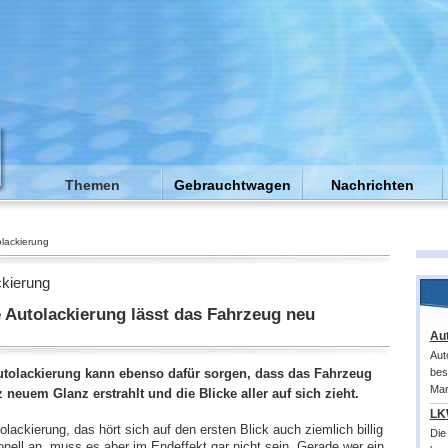
Themen
Gebrauchtwagen
Nachrichten
olackierung
ckierung
ge Autolackierung lässt das Fahrzeug neu
Au
Aut
Autolackierung kann ebenso dafür sorgen, dass das Fahrzeug
bes
Mar
 neuem Glanz erstrahlt und die Blicke aller auf sich zieht.
LK
tolackierung, das hört sich auf den ersten Blick auch ziemlich billig
Die
nell an, muss es aber im Endeffekt gar nicht sein. Gerade wer ein