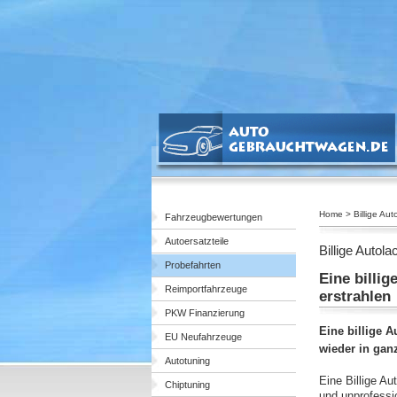
Home > Billige Aut
Fahrzeugbewertungen
Autoersatzteile
Billige Autola
Probefahrten
Eine billi
Reimportfahrzeuge
erstrahlen
PKW Finanzierung
Eine billige 
EU Neufahrzeuge
wieder in ganz
Autotuning
Eine Billige Au
Chiptuning
und unprofessio