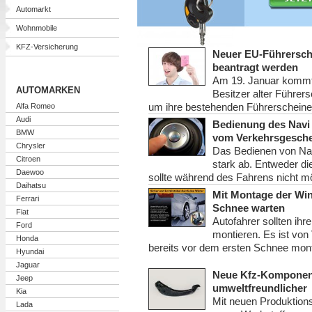
Automarkt
Wohnmobile
KFZ-Versicherung
Neuer EU-Führersche
beantragt werden
Am 19. Januar kommt
AUTOMARKEN
Besitzer alter Führer
um ihre bestehenden Führerschein
Alfa Romeo
Audi
Bedienung des Navi 
BMW
vom Verkehrsgesch
Chrysler
Das Bedienen von Nav
Citroen
stark ab. Entweder di
Daewoo
sollte während des Fahrens nicht mö
Daihatsu
Mit Montage der Win
Ferrari
Schnee warten
Fiat
Autofahrer sollten ihr
Ford
montieren. Es ist von 
Honda
bereits vor dem ersten Schnee monti
Hyundai
Jaguar
Neue Kfz-Komponen
Jeep
umweltfreundlicher
Kia
Mit neuen Produktion
Lada