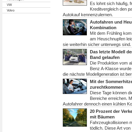
Es lohnt sich häufig, 
VW
Kreditvergleich den p
Volvo
Autokauf kennenzulernen.
Autofahren und Heus
Kombination
Mit dem Frühling komm
am Heuschnupfen leid
sie weiterhin sicher unterwegs sind.
Das letzte Modell de
Band gelaufen
Die Produktion vom a
Benz A-Klasse wurde e
die nächste Modellgeneration ist be
Mit der Sommerhitze
zurechtkommen
Diese Tage können die
Bereiche erreichen. M
Autofahrer dennoch einen kühlen Ko
20 Prozent der Verke
mit Bäumen
Fahrzeugkollisionen 
tödlich. Diese Art vo