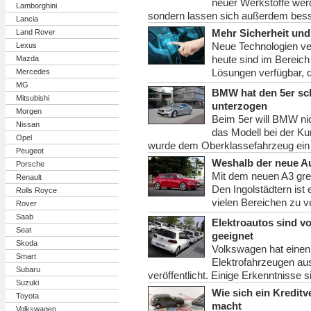
neuer Werkstoffe werd
Lamborghini
sondern lassen sich außerdem bess
Lancia
Mehr Sicherheit und
Land Rover
Neue Technologien ve
Lexus
heute sind im Bereic
Mazda
Lösungen verfügbar, d
Mercedes
MG
BMW hat den 5er sch
Mitsubishi
unterzogen
Morgen
Beim 5er will BMW ni
Nissan
das Modell bei der K
Opel
wurde dem Oberklassefahrzeug ein F
Peugeot
Weshalb der neue Aud
Porsche
Mit dem neuen A3 grei
Renault
Den Ingolstädtern ist
Rolls Royce
vielen Bereichen zu v
Rover
Saab
Elektroautos sind v
Seat
geeignet
Skoda
Volkswagen hat einen
Smart
Elektrofahrzeugen au
Subaru
veröffentlicht. Einige Erkenntnisse 
Suzuki
Wie sich ein Kreditv
Toyota
macht
Volkswagen