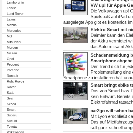
Lamborghini
VW up! für Apple Ge
Lancia
Die Volkswagen up! C
Land Rover
Spielspaß auf iPad un
Lexus
ausgelegte App gibt es kostenlos im
Mazda
Elektro-Smart mit n
Mercedes
Daimler kann den Elek
MG
der Akku vermietet wi
Mitsubishi
das Auto mitsamt Akk
Morgen
Nissan
Schadensmeldung be
Opel
Smartphone abgebe
Peugeot
Der Trend sich für je
Porsche
Problemstellung eine 
Renault
Smartphone zu installieren hält una
Rolls Royce
Smart bringt ebike t
Rover
Das von Smart bzw. Da
Saab
kein Entwurf. Bereits
Seat
Elektrofahrrad tatsächl
Skoda
Smart
car2go will schon ba
Subaru
Mit Lyon erschließt ca
Suzuki
Das auf Mietfahrzeug
Toyota
soll ganz schnell umg
Volkswagen