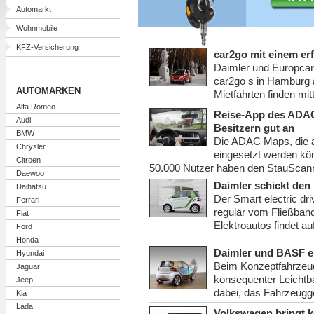
Automarkt
Wohnmobile
KFZ-Versicherung
car2go mit einem er
Daimler und Europcar
car2go s in Hamburg 
AUTOMARKEN
Mietfahrten finden mit
Alfa Romeo
Reise-App des ADA
Audi
Besitzern gut an
BMW
Die ADAC Maps, die 
Chrysler
eingesetzt werden kön
Citroen
50.000 Nutzer haben den StauScanne
Daewoo
Daimler schickt den 
Daihatsu
Der Smart electric dr
Ferrari
regulär vom Fließband
Fiat
Elektroautos findet auf
Ford
Honda
Daimler und BASF e
Hyundai
Beim Konzeptfahrzeug
Jaguar
konsequenter Leichtba
Jeep
dabei, das Fahrzeugge
Kia
Lada
Volkswagen bringt k