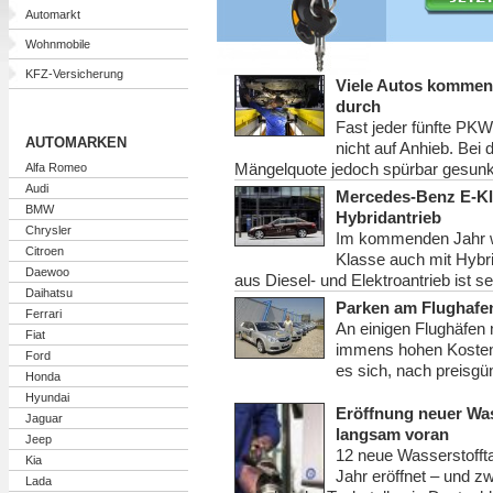
Automarkt
Wohnmobile
KFZ-Versicherung
Viele Autos kommen
durch
Fast jeder fünfte PK
AUTOMARKEN
nicht auf Anhieb. Bei 
Mängelquote jedoch spürbar gesun
Alfa Romeo
Audi
Mercedes-Benz E-Kla
BMW
Hybridantrieb
Chrysler
Im kommenden Jahr w
Citroen
Klasse auch mit Hybr
Daewoo
aus Diesel- und Elektroantrieb ist 
Daihatsu
Parken am Flughafen 
Ferrari
An einigen Flughäfen
Fiat
immens hohen Kosten 
Ford
es sich, nach preisgü
Honda
Hyundai
Eröffnung neuer Was
Jaguar
langsam voran
Jeep
12 neue Wasserstofft
Kia
Jahr eröffnet – und z
Lada