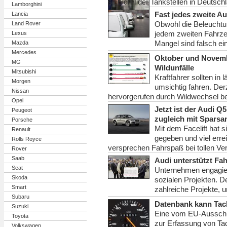
sich drei der Tankstellen in Deutsch
Lamborghini
Fast jedes zweite Au
Lancia
Obwohl die Beleuchtung
Land Rover
jedem zweiten Fahrze
Lexus
Mangel sind falsch ein
Mazda
Mercedes
Oktober und Novembe
MG
Wildunfälle
Mitsubishi
Kraftfahrer sollten in
Morgen
umsichtig fahren. Derz
Nissan
hervorgerufen durch Wildwechsel b
Opel
Jetzt ist der Audi Q
Peugeot
zugleich mit Sparsa
Porsche
Mit dem Facelift hat
Renault
gegeben und viel erre
Rolls Royce
versprechen Fahrspaß bei tollen Ve
Rover
Saab
Audi unterstützt Fah
Seat
Unternehmen engagier
Skoda
sozialen Projekten. De
Smart
zahlreiche Projekte, u
Subaru
Datenbank kann Tac
Suzuki
Eine vom EU-Aussch
Toyota
zur Erfassung von Ta
Volkswagen