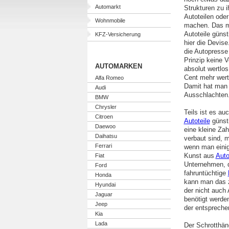
Automarkt
Strukturen zu 
Autoteilen ode
Wohnmobile
machen. Das ma
Autoteile güns
KFZ-Versicherung
hier die Devise
die Autopresse
Prinzip keine V
AUTOMARKEN
absolut wertlo
Cent mehr wert 
Alfa Romeo
Damit hat man 
Audi
Ausschlachten
BMW
Chrysler
Teils ist es au
Citroen
Autoteile
günst
Daewoo
eine kleine Za
Daihatsu
verbaut sind, m
Ferrari
wenn man einig
Kunst aus
Auto
Fiat
Unternehmen, di
Ford
fahruntüchtige
Honda
kann man das z
Hyundai
der nicht auch 
Jaguar
benötigt werde
Jeep
der entspreche
Kia
Lada
Der Schrotthän