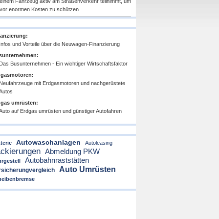
 einem Fahrzeug aktiv am Straßenverkehr teilnimmt, um
 vor enormen Kosten zu schützen.
anzierung:
Infos und Vorteile über die Neuwagen-Finanzierung
sunternehmen:
Das Busunternehmen - Ein wichtiger Wirtschaftsfaktor
dgasmotoren:
Neufahrzeuge mit Erdgasmotoren und nachgerüstete
Autos
dgas umrüsten:
Auto auf Erdgas umrüsten und günstiger Autofahren
Autowaschanlagen
terie
Autoleasing
ckierungen
Abmeldung PKW
Autobahnraststätten
rgestell
Auto Umrüsten
rsicherungvergleich
heibenbremse