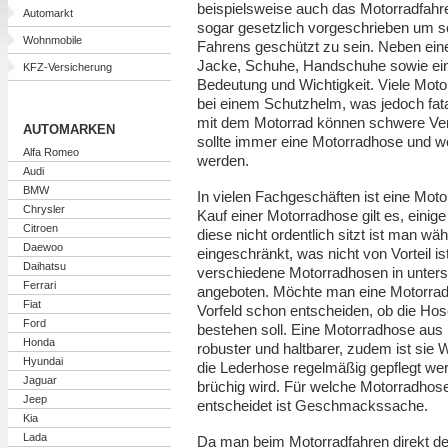
beispielsweise auch das Motorradfahr
Automarkt
sogar gesetzlich vorgeschrieben um 
Wohnmobile
Fahrens geschützt zu sein. Neben ein
Jacke, Schuhe, Handschuhe sowie ei
KFZ-Versicherung
Bedeutung und Wichtigkeit. Viele Moto
bei einem Schutzhelm, was jedoch fatal
mit dem Motorrad können schwere Ver
AUTOMARKEN
sollte immer eine Motorradhose und w
Alfa Romeo
werden.
Audi
BMW
In vielen Fachgeschäften ist eine Moto
Chrysler
Kauf einer Motorradhose gilt es, eini
Citroen
diese nicht ordentlich sitzt ist man w
Daewoo
eingeschränkt, was nicht von Vorteil i
Daihatsu
verschiedene Motorradhosen in unter
Ferrari
angeboten. Möchte man eine Motorradh
Fiat
Vorfeld schon entscheiden, ob die Hos
Ford
bestehen soll. Eine Motorradhose aus L
Honda
robuster und haltbarer, zudem ist sie
Hyundai
die Lederhose regelmäßig gepflegt wer
Jaguar
brüchig wird. Für welche Motorradhos
Jeep
entscheidet ist Geschmackssache.
Kia
Lada
Da man beim Motorradfahren direkt den