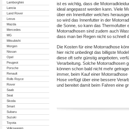
Lamborghini
ist es wichtig, dass die Motorradklei
Lancia
ideal angepasst werden kann. Viele 
Land Rover
über ein Innenfutter welches herausg
Lexus
so wird das Innenfutter in der Motorr
Mazda
die Sonne, so kann das Thermofutter e
Mercedes
Motorradhosen sind zudem auch Wasse
MG
dass man bei Regen nicht so schnell 
Mitsubishi
Morgen
Die Kosten für eine Motorradhose könne
Nissan
hier nicht unbedingt das billigste Mode
Opel
diese oft sehr günstig angeboten, verf
Peugeot
Verarbeitung. Solche Motorradhosen g
Porsche
können schon bald nicht mehr getrage
Renault
immer, beim Kauf einer Motorradhose
Rolls Royce
Hose verfügt über eine bessere Verarb
Rover
und bereitet damit beim Fahren eine g
Saab
Seat
Skoda
Smart
Subaru
Suzuki
Toyota
Volkswagen