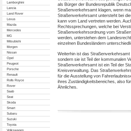
Lamborghini
als Bürger der Bundesrepublik Deutsc
Lancia
Straßenverkehrsamt klagen, wenn man 
Land Rover
Straßenverkehrsamt untersteht bei di
Lexus
kann vom Land vertreten werden. Auch
Mazda
Rechtssprechungen, welche bei Verst
Mercedes
Straßenverkehrsordnung vom Straße
MG
werden, unterstehen dem Landesrecht
Mitsubishi
einzelnen Bundesländern unterschiedli
Morgen
Nissan
Weiterhin ist das Straßenverkehrsamt 
Opel
sondern sie ist Teil der kommunalen V
Peugeot
Straßenverkehrsamt ist ein Teil der St
Porsche
Kreisverwaltung. Das Straßenverkehrs
Renault
für die Ausstellung von Fahrerlaubniss
Rolls Royce
ihres Zuständigkeitsbereiches, also f
Rover
Ähnliches.
Saab
Seat
Skoda
Smart
Subaru
Suzuki
Toyota
Volkswagen