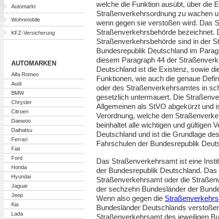
welche die Funktion ausübt, über die 
Automarkt
Straßenverkehrsordnung zu wachen u
Wohnmobile
wenn gegen sie verstoßen wird. Das S
Straßenverkehrsbehörde bezeichnet. 
KFZ-Versicherung
Straßenverkehrsbehörde sind in der 
Bundesrepublik Deutschland im Paragr
diesem Paragraph 44 der Straßenverk
AUTOMARKEN
Deutschland ist die Existenz, sowie d
Alfa Romeo
Funktionen, wie auch die genaue Defi
Audi
oder des Straßenverkehrsamtes in schr
BMW
gesetzlich untermauert. Die Straßenv
Chrysler
Allgemeinen als StVO abgekürzt und is
Citroen
Verordnung, welche den Straßenverkehr
Daewoo
beinhaltet alle wichtigen und gültigen
Daihatsu
Deutschland und ist die Grundlage des 
Ferrari
Fahrschulen der Bundesrepublik Deut
Fiat
Ford
Das Straßenverkehrsamt ist eine Insti
Honda
der Bundesrepublik Deutschland. Das 
Hyundai
Straßenverkehrsamt oder die Straße
Jaguar
der sechzehn Bundesländer der Bundes
Jeep
Wenn also gegen die
Straßenverkehr
Kia
Bundesländer Deutschlands verstoßen 
Lada
Straßenverkehrsamt des jeweiligen B