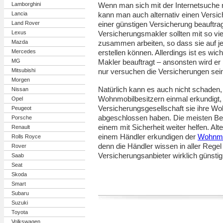
Lamborghini
Wenn man sich mit der Internetsuche n
Lancia
kann man auch alternativ einen Versi
Land Rover
einer günstigen Versicherung beauftra
Lexus
Versicherungsmakler sollten mit so vi
Mazda
zusammen arbeiten, so dass sie auf je
Mercedes
erstellen können. Allerdings ist es wi
MG
Makler beauftragt – ansonsten wird e
Mitsubishi
nur versuchen die Versicherungen sei
Morgen
Natürlich kann es auch nicht schaden
Nissan
Wohnmobilbesitzern einmal erkundigt,
Opel
Versicherungsgesellschaft sie ihre W
Peugeot
abgeschlossen haben. Die meisten B
Porsche
einem mit Sicherheit weiter helfen. Al
Renault
einem Händler erkundigen der
Wohnmo
Rolls Royce
denn die Händler wissen in aller Regel
Rover
Versicherungsanbieter wirklich günstig
Saab
Seat
Skoda
Smart
Subaru
Suzuki
Toyota
Volkswagen