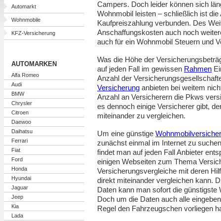
Campers. Doch leider können sich läng
Automarkt
Wohnmobil leisten – schließlich ist die
Wohnmobile
Kaufpreiszahlung verbunden. Des Wei
Anschaffungskosten auch noch weiter
KFZ-Versicherung
auch für ein Wohnmobil Steuern und V
Was die Höhe der Versicherungsbeträge
AUTOMARKEN
auf jeden Fall im gewissen
Rahmen
Ei
Alfa Romeo
Anzahl der Versicherungsgesellschaft
Audi
Versicherung
anbieten bei weitem nicht
BMW
Anzahl an Versicherern die Pkws versi
Chrysler
es dennoch einige Versicherer gibt, de
Citroen
miteinander zu vergleichen.
Daewoo
Daihatsu
Um eine günstige
Wohnmobilversiche
Ferrari
zunächst einmal im Internet zu suche
Fiat
findet man auf jeden Fall Anbieter en
Ford
einigen Webseiten zum Thema Versich
Honda
Versicherungsvergleiche mit deren Hilf
Hyundai
direkt miteinander vergleichen kann. 
Jaguar
Daten kann man sofort die günstigste
Jeep
Doch um die Daten auch alle eingeben
Kia
Regel den Fahrzeugschen vorliegen h
Lada