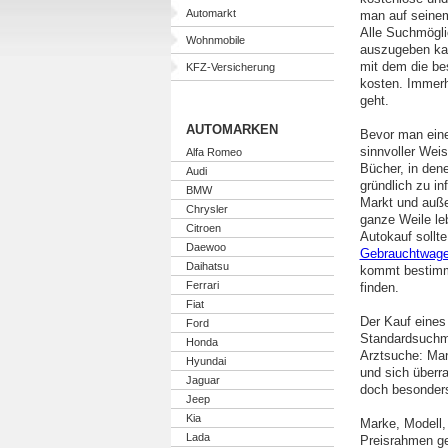
Automarkt
man auf seinem
Alle Suchmögli
Wohnmobile
auszugeben kan
mit dem die be
KFZ-Versicherung
kosten. Immerh
geht.
AUTOMARKEN
Bevor man eine
sinnvoller Wei
Alfa Romeo
Bücher, in den
Audi
gründlich zu in
BMW
Markt und auße
Chrysler
ganze Weile le
Citroen
Autokauf sollt
Daewoo
Gebrauchtwag
Daihatsu
kommt bestimmt
Ferrari
finden.
Fiat
Der Kauf eine
Ford
Standardsuchma
Honda
Arztsuche: Man
Hyundai
und sich überr
Jaguar
doch besonders 
Jeep
Kia
Marke, Modell, 
Lada
Preisrahmen ge