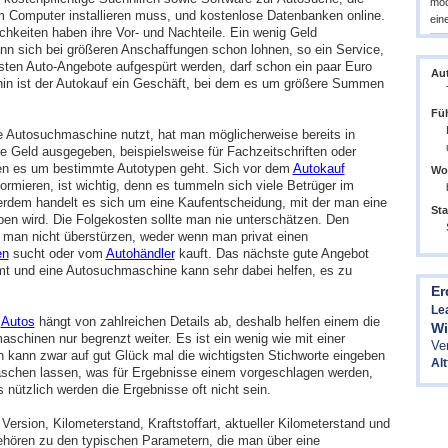
möc
 Computer installieren muss, und kostenlose Datenbanken online.
ein
chkeiten haben ihre Vor- und Nachteile. Ein wenig Geld
n sich bei größeren Anschaffungen schon lohnen, so ein Service,
sten Auto-Angebote aufgespürt werden, darf schon ein paar Euro
Aut
in ist der Autokauf ein Geschäft, bei dem es um größere Summen
Füh
 Autosuchmaschine nutzt, hat man möglicherweise bereits in
se Geld ausgegeben, beispielsweise für Fachzeitschriften oder
en es um bestimmte Autotypen geht. Sich vor dem
Autokauf
Woh
formieren, ist wichtig, denn es tummeln sich viele Betrüger im
rdem handelt es sich um eine Kaufentscheidung, mit der man eine
Sta
ben wird. Die Folgekosten sollte man nie unterschätzen. Den
e man nicht überstürzen, weder wenn man privat einen
en
sucht oder vom
Autohändler
kauft. Das nächste gute Angebot
 und eine Autosuchmaschine kann sehr dabei helfen, es zu
Er
Le
s
Autos
hängt von zahlreichen Details ab, deshalb helfen einem die
Wi
schinen nur begrenzt weiter. Es ist ein wenig wie mit einer
Ve
 kann zwar auf gut Glück mal die wichtigsten Stichworte eingeben
Al
aschen lassen, was für Ergebnisse einem vorgeschlagen werden,
nützlich werden die Ergebnisse oft nicht sein.
Version, Kilometerstand, Kraftstoffart, aktueller Kilometerstand und
hören zu den typischen Parametern, die man über eine