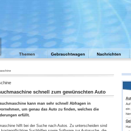
Themen
Gebrauchtwagen
Nachrichten
aschine
chine
suchmaschine schnell zum gewünschten Auto
Au
osuchmaschine kann man sehr schnell Abfragen in
Auf
ornehmen, um genau das Auto zu finden, welches die
ein
hie
derungen erfüllt.
Ge
aschine hilft bei der Suche nach Autos. Zu unterscheiden sind
Hat
 kostenpflichtige Suchhilfen sowie Software zur Autosuche, die