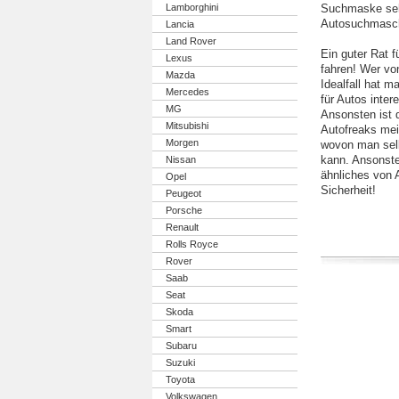
Lamborghini
Suchmaske sehr 
Autosuchmaschi
Lancia
Land Rover
Ein guter Rat f
Lexus
fahren! Wer von
Mazda
Idealfall hat 
Mercedes
für Autos inter
MG
Ansonsten ist 
Mitsubishi
Autofreaks meis
Morgen
wovon man selb
kann. Ansonste
Nissan
ähnliches von 
Opel
Sicherheit!
Peugeot
Porsche
Renault
Rolls Royce
Rover
Saab
Seat
Skoda
Smart
Subaru
Suzuki
Toyota
Volkswagen