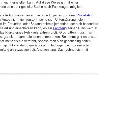
leicht einstellen kann. Auf diese Weise ist mit einer
ne eine sehr gezielte Suche nach Fahrzeugen möglich.
ür alle Autokäufer lautet: nie ohne Experten zur einer
Probefahrt
 Autos nicht viel versteht, sollte sich Unterstützung holen. Im
man im Freundes- oder Bekanntenkreis jemanden, der sich besonders
essiert und einschätzen kann, ob ein
Fahrzeug
seinen Preis wert ist.
das Risiko eines Fehlkaufs extrem groß. Groß bitten muss man
t gar nicht, damit sie einen unterstützen. Bestimmt gibt es etwas,
st mehr als sie versteht, sodass man sich gegenseitig helfen
n spricht viel dafür, großzügige Einladungen zum Essen oder
Anfang an zuzusagen als Anerkennung. Das rechnet sich mit