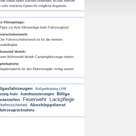
hte selbst einen solchen erwerben, ist das Internet
e sehr nützliche Option für mögliche Angebote.
o Klimaanlage:
Tipps zur Auto Klimaanlage beim Fahrzeugkauf
rerscheinerwerb:
Der Führerscheinerwerb ist für die meisten
unabdingbar
nmobil Verleih:
beim Wohnmobil Verleih Campingfahrzeuge mieten
plerbatterie:
Staplerbatterie für den Elektrostapler richtig warten
dgasfahrzeugen
Bußgeldkatalog LKW
Billige
asing Auto
Autofinanzierungen
Feuerwehr
Lackpflege
nterreifen
Abschleppdienst
rkehrssicherheit
tfahrzeugrücknahme