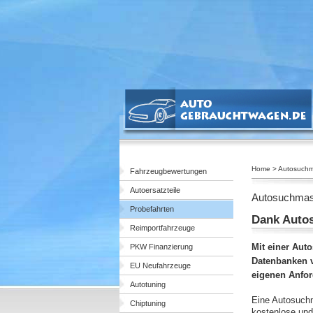
Home > Autosuchm
Fahrzeugbewertungen
Autoersatzteile
Autosuchmas
Probefahrten
Dank Auto
Reimportfahrzeuge
Mit einer Aut
PKW Finanzierung
Datenbanken v
EU Neufahrzeuge
eigenen Anfor
Autotuning
Eine Autosuchm
Chiptuning
kostenlose und