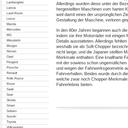
Lamborghini
Allerdings wurden diese unter der Be
Lancia
hergestellten Maschinen vom harten K
Land Rover
weil damit eines der ursprünglichen Zie
Lexus
Gestaltung der Maschine, verloren gin
Mazda
Mercedes
In den 80er Jahren begannen auch die
MG
indem sie ihre Motorräder mit einigen
Mitsubishi
Details ausstatteten. Allerdings fehlte
Morgen
weshalb sie als Soft-Chopper bezeich
Nissan
nicht lange, und die Japaner stellten M
Opel
Merkmale enthalten: Eine knallharte F
Peugeot
mit der sowieso schon ungemütlichen S
Porsche
und wegen der Fahrwerksgeometrie au
Renault
Fahrverhalten. Beides wurde durch die 
Rolls Royce
welche zwar noch Chopper-Merkmale h
Rover
Fahrerlebnis bieten.
Saab
Seat
Skoda
Smart
Subaru
Suzuki
Toyota
Volkswagen