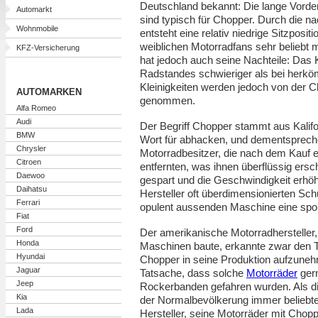
Deutschland bekannt: Die lange Vorde
Automarkt
sind typisch für Chopper. Durch die na
Wohnmobile
entsteht eine relativ niedrige Sitzposi
weiblichen Motorradfans sehr beliebt
KFZ-Versicherung
hat jedoch auch seine Nachteile: Das
Radstandes schwieriger als bei herkö
Kleinigkeiten werden jedoch von der 
AUTOMARKEN
genommen.
Alfa Romeo
Audi
Der Begriff Chopper stammt aus Kalifo
BMW
Wort für abhacken, und dementsprech
Chrysler
Motorradbesitzer, die nach dem Kauf e
Citroen
entfernten, was ihnen überflüssig ers
Daewoo
gespart und die Geschwindigkeit erhöh
Daihatsu
Hersteller oft überdimensionierten Sc
Ferrari
opulent aussenden Maschine eine sport
Fiat
Ford
Der amerikanische Motorradhersteller,
Honda
Maschinen baute, erkannte zwar den Tr
Hyundai
Chopper in seine Produktion aufzuneh
Jaguar
Tatsache, dass solche
Motorräder
gern
Jeep
Rockerbanden gefahren wurden. Als di
Kia
der Normalbevölkerung immer beliebte
Lada
Hersteller, seine Motorräder mit Cho