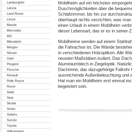
Mobilheim auf ein höchstes emporgeh
Lamborghini
Duschmöglichkeiten über die bequeme
Lancia
Schlafzimmer, bis hin zur durchstruk
Land Rover
überhaupt nichts verzichten, was man
Lexus
einen Urlaub in einem Mobilheim verbra
Mazda
dieser Lebensart, das er es in seiner
Mercedes
MG
Mobilheime werden auf einem Stahlrahm
Mitsubishi
die Fahrachse ist. Die Wände besteh
Morgen
in verschiedenen Holzoptiken. Alle W
Nissan
neusten Maßstäben isoliert. Das Dach
Opel
Aluminiumblech in Ziegeloptik. Natürli
Peugeot
Dachrinne, das dazugehörige Fallrohr 
Porsche
ausreichende Außenbeleuchtung und all
Renault
Hat man ein Mobilheim erst einmal in
Rolls Royce
begeistert sein.
Rover
Saab
Seat
Skoda
Smart
Subaru
Suzuki
Toyota
Volkswagen