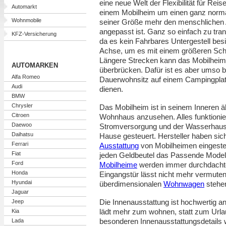
eine neue Welt der Flexibilität für Reis
Automarkt
einem Mobilheim um einen ganz norma
Wohnmobile
seiner Größe mehr den menschlichen A
angepasst ist. Ganz so einfach zu tran
KFZ-Versicherung
da es kein Fahrbares Untergestell besi
Achse, um es mit einem größeren Sc
Längere Strecken kann das Mobilheim a
AUTOMARKEN
überbrücken. Dafür ist es aber umso b
Alfa Romeo
Dauerwohnsitz auf einem Campingplatz
Audi
dienen.
BMW
Chrysler
Das Mobilheim ist in seinem Inneren ä
Citroen
Wohnhaus anzusehen. Alles funktionie
Daewoo
Stromversorgung und der Wasserhaush
Daihatsu
Hause gesteuert. Hersteller haben sich
Ferrari
Ausstattung
von Mobilheimen eingestell
Fiat
jeden Geldbeutel das Passende Modell
Ford
Mobilheime
werden immer durchdachter
Honda
Eingangstür lässt nicht mehr vermuten
Hyundai
überdimensionalen
Wohnwagen
stehen
Jaguar
Die Innenausstattung ist hochwertig 
Jeep
lädt mehr zum wohnen, statt zum Urla
Kia
besonderen Innenausstattungsdetails 
Lada