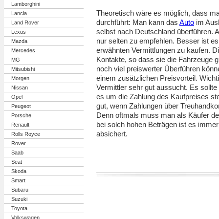
Lamborghini
Theoretisch wäre es möglich, dass m
Lancia
durchführt: Man kann das
Auto
im Ausl
Land Rover
selbst nach Deutschland überführen. A
Lexus
nur selten zu empfehlen. Besser ist es
Mazda
erwähnten Vermittlungen zu kaufen. Di
Mercedes
Kontakte, so dass sie die Fahrzeuge 
MG
noch viel preiswerter Überführen kön
Mitsubishi
einem zusätzlichen Preisvorteil. Wicht
Morgen
Vermittler sehr gut aussucht. Es sollte
Nissan
es um die Zahlung des Kaufpreises ste
Opel
gut, wenn Zahlungen über Treuhandko
Peugeot
Denn oftmals muss man als Käufer de
Porsche
bei solch hohen Beträgen ist es imme
Renault
absichert.
Rolls Royce
Rover
Saab
Seat
Skoda
Smart
Subaru
Suzuki
Toyota
Volkswagen