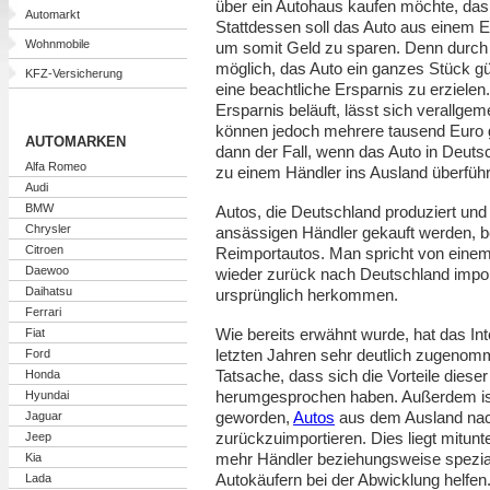
über ein Autohaus kaufen möchte, das 
Automarkt
Stattdessen soll das Auto aus einem E
Wohnmobile
um somit Geld zu sparen. Denn durch 
möglich, das Auto ein ganzes Stück g
KFZ-Versicherung
eine beachtliche Ersparnis zu erzielen
Ersparnis beläuft, lässt sich verallge
können jedoch mehrere tausend Euro g
AUTOMARKEN
dann der Fall, wenn das Auto in Deuts
Alfa Romeo
zu einem Händler ins Ausland überführ
Audi
BMW
Autos, die Deutschland produziert und
Chrysler
ansässigen Händler gekauft werden, b
Citroen
Reimportautos. Man spricht von einem
Daewoo
wieder zurück nach Deutschland import
Daihatsu
ursprünglich herkommen.
Ferrari
Wie bereits erwähnt wurde, hat das In
Fiat
letzten Jahren sehr deutlich zugenomm
Ford
Tatsache, dass sich die Vorteile dies
Honda
herumgesprochen haben. Außerdem ist
Hyundai
geworden,
Autos
aus dem Ausland nac
Jaguar
zurückzuimportieren. Dies liegt mitun
Jeep
mehr Händler beziehungsweise speziali
Kia
Autokäufern bei der Abwicklung helfen
Lada