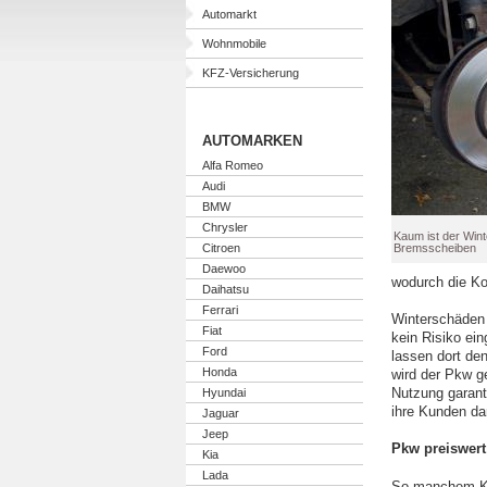
Automarkt
Wohnmobile
KFZ-Versicherung
AUTOMARKEN
Alfa Romeo
Audi
BMW
Chrysler
Kaum ist der Wint
Citroen
Bremsscheiben
Daewoo
wodurch die Ko
Daihatsu
Ferrari
Winterschäden 
Fiat
kein Risiko ei
Ford
lassen dort de
Honda
wird der Pkw g
Nutzung garant
Hyundai
ihre Kunden dar
Jaguar
Jeep
Pkw preiswert
Kia
Lada
So manchem Kraf