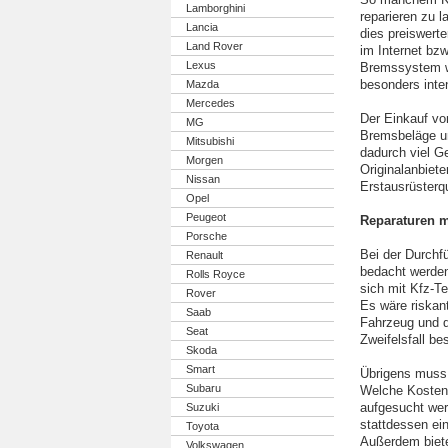
Lamborghini
reparieren zu l
Lancia
dies preiswerte
Land Rover
im Internet bz
Lexus
Bremssystem we
besonders inte
Mazda
Mercedes
Der Einkauf vo
MG
Bremsbeläge un
Mitsubishi
dadurch viel G
Morgen
Originalanbiete
Nissan
Erstausrüsterq
Opel
Peugeot
Reparaturen m
Porsche
Bei der Durchf
Renault
bedacht werden
Rolls Royce
sich mit Kfz-Te
Rover
Es wäre riskan
Saab
Fahrzeug und d
Seat
Zweifelsfall be
Skoda
Smart
Übrigens muss
Subaru
Welche Kosten 
aufgesucht wer
Suzuki
stattdessen ei
Toyota
Außerdem biete
Volkswagen