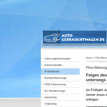
Home > Pkw-Wartun
Fahrzeugbewertungen
Autoersatzteile
Pkw-Wartung 
Probefahrten
Folgen des
Reimportfahrzeuge
unterwegs 
PKW Finanzierung
Im Frühjahr w
EU Neufahrzeuge
immer muss di
Autotuning
erfolgen.
Chiptuning