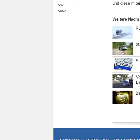
und diese mite
VW
Volvo
Weitere Nachr
Rü
20
Se
Vo
B
Be