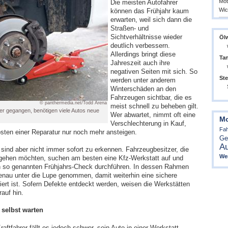
Mot
Die meisten Autofahrer
Wich
können das Frühjahr kaum
erwarten, weil sich dann die
Straßen- und
Sichtverhältnisse wieder
Öl
deutlich verbessern.
Allerdings bringt diese
Tan
Jahreszeit auch ihre
negativen Seiten mit sich. So
Ste
werden unter anderem
Winterschäden an den
Fahrzeugen sichtbar, die es
© panthermedia.net/Todd Arena
meist schnell zu beheben gilt.
er gegangen, benötigen viele Autos neue
Wer abwartet, nimmt oft eine
Mo
Verschlechterung in Kauf,
Fah
sten einer Reparatur nur noch mehr ansteigen.
Ge
Au
sind aber nicht immer sofort zu erkennen. Fahrzeugbesitzer, die
We
ngehen möchten, suchen am besten eine Kfz-Werkstatt auf und
n so genannten Frühjahrs-Check durchführen. In dessen Rahmen
enau unter die Lupe genommen, damit weiterhin eine sichere
iert ist. Sofern Defekte entdeckt werden, weisen die Werkstätten
auf hin.
 selbst warten
tfahrer fällt es jedoch schwer, sein Auto in einer Werkstatt