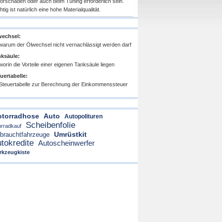
orschaden oder auch beim Tuning erforderlich sein.
tig ist natürlich eine hohe Materialqualität.
wechsel:
warum der Ölwechsel nicht vernachlässigt werden darf
ksäule:
worin die Vorteile einer eigenen Tanksäule liegen
uertabelle:
Steuertabelle zur Berechnung der Einkommenssteuer
torradhose
Auto
Autopolituren
Scheibenfolie
rradkauf
Umrüstkit
brauchtfahrzeuge
tokredite
Autoscheinwerfer
rkzeugkiste