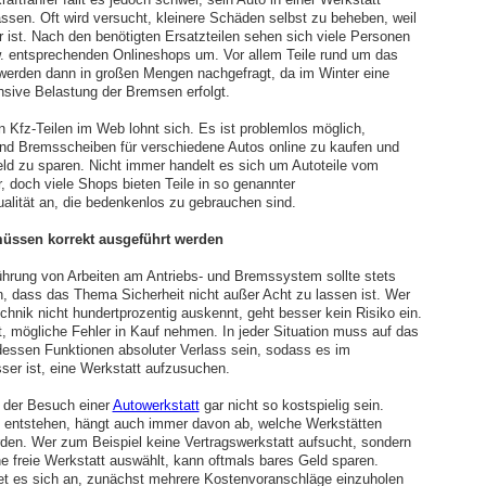
assen. Oft wird versucht, kleinere Schäden selbst zu beheben, weil
r ist. Nach den benötigten Ersatzteilen sehen sich viele Personen
w. entsprechenden Onlineshops um. Vor allem Teile rund um das
rden dann in großen Mengen nachgefragt, da im Winter eine
nsive Belastung der Bremsen erfolgt.
n Kfz-Teilen im Web lohnt sich. Es ist problemlos möglich,
d Bremsscheiben für verschiedene Autos online zu kaufen und
eld zu sparen. Nicht immer handelt es sich um Autoteile vom
r, doch viele Shops bieten Teile in so genannter
ualität an, die bedenkenlos zu gebrauchen sind.
üssen korrekt ausgeführt werden
ührung von Arbeiten am Antriebs- und Bremssystem sollte stets
, dass das Thema Sicherheit nicht außer Acht zu lassen ist. Wer
chnik nicht hundertprozentig auskennt, geht besser kein Risiko ein.
t, mögliche Fehler in Kauf nehmen. In jeder Situation muss auf das
essen Funktionen absoluter Verlass sein, sodass es im
sser ist, eine Werkstatt aufzusuchen.
 der Besuch einer
Autowerkstatt
gar nicht so kostspielig sein.
entstehen, hängt auch immer davon ab, welche Werkstätten
den. Wer zum Beispiel keine Vertragswerkstatt aufsucht, sondern
ne freie Werkstatt auswählt, kann oftmals bares Geld sparen.
t es sich an, zunächst mehrere Kostenvoranschläge einzuholen