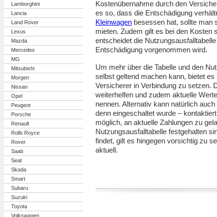
Kostenübernahme durch den Versicher
Lamborghini
es so, dass die Entschädigung verhäl
Lancia
Kleinwagen
besessen hat, sollte man 
Land Rover
mieten. Zudem gilt es bei den Kosten 
Lexus
entscheidet die Nutzungsausfalltabelle
Mazda
Entschädigung vorgenommen wird.
Mercedes
MG
Um mehr über die Tabelle und den Nut
Mitsubishi
selbst geltend machen kann, bietet es
Morgen
Versicherer in Verbindung zu setzen. 
Nissan
weiterhelfen und zudem aktuelle Wert
Opel
nennen. Alternativ kann natürlich auch
Peugeot
denn eingeschaltet wurde – kontaktiert
Porsche
möglich, an aktuelle Zahlungen zu gela
Renault
Nutzungsausfalltabelle festgehalten si
Rolls Royce
findet, gilt es hingegen vorsichtig zu s
Rover
aktuell.
Saab
Seat
Skoda
Smart
Subaru
Suzuki
Toyota
Volkswagen