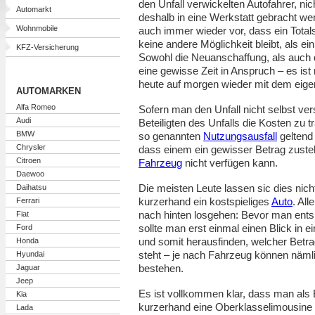
den Unfall verwickelten Autofahrer, nic
Automarkt
deshalb in eine Werkstatt gebracht w
Wohnmobile
auch immer wieder vor, dass ein Totals
keine andere Möglichkeit bleibt, als 
KFZ-Versicherung
Sowohl die Neuanschaffung, als auch 
eine gewisse Zeit in Anspruch – es ist
heute auf morgen wieder mit dem eige
AUTOMARKEN
Alfa Romeo
Sofern man den Unfall nicht selbst ver
Audi
Beteiligten des Unfalls die Kosten zu t
BMW
so genannten
Nutzungsausfall
geltend
Chrysler
dass einem ein gewisser Betrag zuste
Citroen
Fahrzeug
nicht verfügen kann.
Daewoo
Die meisten Leute lassen sic dies nic
Daihatsu
kurzerhand ein kostspieliges
Auto
. Al
Ferrari
nach hinten losgehen: Bevor man ent
Fiat
sollte man erst einmal einen Blick in e
Ford
und somit herausfinden, welcher Betr
Honda
steht – je nach Fahrzeug können näml
Hyundai
bestehen.
Jaguar
Jeep
Es ist vollkommen klar, dass man als
Kia
kurzerhand eine Oberklasselimousine m
Lada