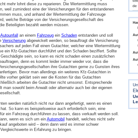
sel
cht mehr lohnt diese zu reparieren. Die Wertermittlung muss
die
en, weil zumindest eine der Versicherungen für den entstandenen
mmen muss, und anhand der Wertermittlung der Fahrzeuge
rd, welche Beträge von der Versicherungsgesellschaft des
Ha
die Beteiligten bezahlt werden müssen.
Au
m
Autounfall
an einem
Fahrzeug
ein
Schaden
entstanden und soll
ne
Versicherung
abgewickelt werden, so beauftragt die Versicherung
sachers auf jeden Fall einen Gutachter, welcher eine Wertermittlung
e ein Kfz-Gutachten durchführt und den Schaden beziffert. Sollte
Au
 Geschädigte sein, so kann es nicht schaden einen zusätzlichen
Au
eauftragen, denn es kommt leider immer wieder vor, dass die
Versicherungsgesellschaften ihre Gutachten gerne zu Gunsten ihres
nfertigen. Bevor man allerdings ein weiteres Kfz-Gutachten in
ollte vorher geklärt sein wer die Kosten für das Gutachten
hließlich arbeiten die Gutachter nicht umsonst. Entsprechende
Um
lt man sowohl beim Anwalt oder alternativ auch bei der eigenen
El
esellschaft.
Um
Le
ten werden natürlich nicht nur dann angefertigt, wenn es einen
hat. So kann es beispielsweise auch erforderlich sein, eine
für ein Fahrzeug durchführen zu lassen, dass verkauft werden soll.
ann, wenn es sich um ein
Automobil
handelt, welches nicht sehr
kauf angeboten wird – denn dann wird es immer schwer
Vergleichswerte in Erfahrung zu bringen.