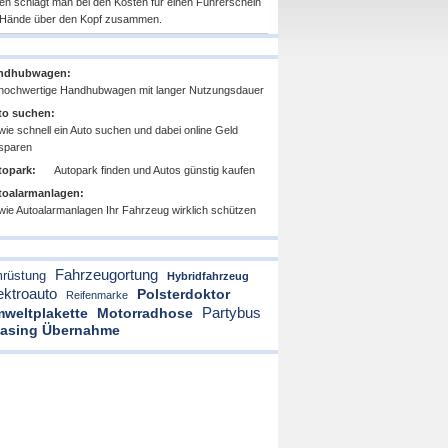
ten schlägt man bei den Kosten für einen Führerschein
 Hände über den Kopf zusammen.
ndhubwagen:
hochwertige Handhubwagen mit langer Nutzungsdauer
to suchen:
wie schnell ein Auto suchen und dabei online Geld
sparen
topark:
Autopark finden und Autos günstig kaufen
toalarmanlagen:
wie Autoalarmanlagen Ihr Fahrzeug wirklich schützen
Fahrzeugortung
rüstung
Hybridfahrzeug
ektroauto
Polsterdoktor
Reifenmarke
Partybus
weltplakette
Motorradhose
asing Übernahme