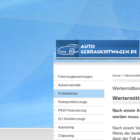
Home > Wertermitt
Fahrzeugbewertungen
Autoersatzteile
Wertermittlun
Probefahrten
Wertermitt
Reimportfahrzeuge
Nach einem Au
PKW Finanzierung
werden muss. 
EU Neufahrzeuge
Autotuning
Nach einem Ver
Werte der beid
Chiptuning
dann der Fall 