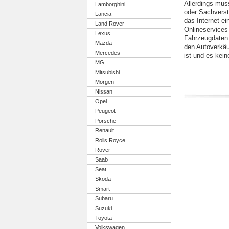
Allerdings mus
Lamborghini
oder Sachverst
Lancia
das Internet e
Land Rover
Onlineservices
Lexus
Fahrzeugdaten
Mazda
den Autoverkäuf
Mercedes
ist und es kein
MG
Mitsubishi
Morgen
Nissan
Opel
Peugeot
Porsche
Renault
Rolls Royce
Rover
Saab
Seat
Skoda
Smart
Subaru
Suzuki
Toyota
Volkswagen