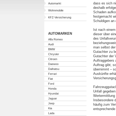
dass es sich ni
Automarkt
deshalb erfolg
Wohnmobile
Schaden aufko
festgemacht wi
KFZ-Versicherung
Schuldigen an 
Ist nach eine
AUTOMARKEN
dieser über ei
des Unfallverur
Alfa Romeo
beziehungsweis
Audi
man selbst der
BMW
Gutachter zu b
Chrysler
Gutachter der 
Citroen
Auftraggebers a
Daewoo
Auftrag gibt, s
Daihatsu
übernimmt – sc
Auskünfte erhä
Ferrari
Versicherungsg
Fiat
Ford
Fahrzeuggutach
Honda
Unfall gegeben 
Hyundai
Wertermittlung 
Jaguar
Insbesondere d
Jeep
häufig zum Ver
Kia
entsprechende 
Lada