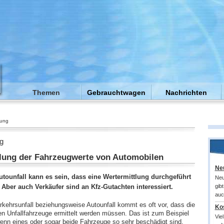
Themen
Gebrauchtwagen
Nachrichten
lung
g
lung der Fahrzeugwerte von Automobilen
Ne
tounfall kann es sein, dass eine Wertermittlung durchgeführt
Neu
Aber auch Verkäufer sind an Kfz-Gutachten interessiert.
gibt
auc
kehrsunfall beziehungsweise Autounfall kommt es oft vor, dass die
Ko
en Unfallfahrzeuge ermittelt werden müssen. Das ist zum Beispiel
Vie
wenn eines oder sogar beide Fahrzeuge so sehr beschädigt sind,