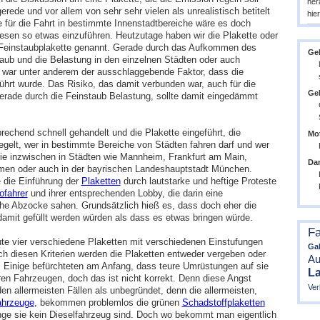
her
rede und vor allem von sehr sehr vielen als unrealistisch betitelt
hie
 für die Fahrt in bestimmte Innenstadtbereiche wäre es doch
sen so etwas einzuführen. Heutzutage haben wir die Plakette oder
Feinstaubplakette genannt. Gerade durch das Aufkommen des
Ge
ub und die Belastung in den einzelnen Städten oder auch
 war unter anderem der ausschlaggebende Faktor, dass die
ührt wurde. Das Risiko, das damit verbunden war, auch für die
Geb
erade durch die Feinstaub Belastung, sollte damit eingedämmt
rechend schnell gehandelt und die Plakette eingeführt, die
Mot
egelt, wer in bestimmte Bereiche von Städten fahren darf und wer
 sie inzwischen in Städten wie Mannheim, Frankfurt am Main,
Da
en oder auch in der bayrischen Landeshauptstadt München.
e die Einführung der
Plaketten
durch lautstarke und heftige Proteste
ofahrer
und ihrer entsprechenden Lobby, die darin eine
che Abzocke sahen. Grundsätzlich hieß es, dass doch eher die
amit gefüllt werden würden als dass es etwas bringen würde.
Fa
ute vier verschiedene Plaketten mit verschiedenen Einstufungen
Gab
ch diesen Kriterien werden die Plaketten entweder vergeben oder
Au
. Einige befürchteten am Anfang, dass teure Umrüstungen auf sie
L
ren Fahrzeugen, doch das ist nicht korrekt. Denn diese Angst
Ver
den allermeisten Fällen als unbegründet, denn die allermeisten,
ahrzeuge
, bekommen problemlos die grünen
Schadstoffplaketten
ange sie kein Dieselfahrzeug sind. Doch wo bekommt man eigentlich