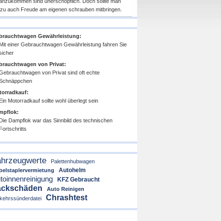
anzukommen sind unerschöpflich. Doch sollte man
rzu auch Freude am eigenen schrauben mitbringen.
brauchtwagen Gewährleistung:
Mit einer Gebrauchtwagen Gewährleistung fahren Sie
sicher
rauchtwagen von Privat:
Gebrauchtwagen von Privat sind oft echte
Schnäppchen
orradkauf:
Ein Motorradkauf sollte wohl überlegt sein
mpflok:
Die Dampflok war das Sinnbild des technischen
Fortschritts
hrzeugwerte
Palettenhubwagen
Autohelm
elstaplervermietung
toinnenreinigung
KFZ Gebraucht
ackschäden
Auto Reinigen
Chrashtest
kehrssünderdatei