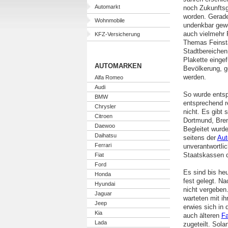
Automarkt
noch Zukunftsge
worden. Gerade
Wohnmobile
undenkbar gewe
auch vielmehr 
KFZ-Versicherung
Themas Feinsta
Stadtbereichen
Plakette eingef
AUTOMARKEN
Bevölkerung, g
werden.
Alfa Romeo
Audi
So wurde entsp
BMW
entsprechend r
Chrysler
nicht. Es gibt
Citroen
Dortmund, Brem
Daewoo
Begleitet wurd
Daihatsu
seitens der
Aut
Ferrari
unverantwortli
Staatskassen d
Fiat
Ford
Es sind bis he
Honda
fest gelegt. Na
Hyundai
nicht vergeben
Jaguar
warteten mit ih
Jeep
erwies sich in 
Kia
auch älteren
F
Lada
zugeteilt. Sol