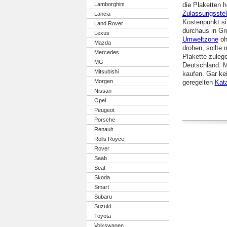
Lamborghini
die Plaketten h
Zulassungsstel
Lancia
Kostenpunkt sin
Land Rover
durchaus in Gr
Lexus
Umweltzone
oh
Mazda
drohen, sollte 
Mercedes
Plakette zulege
MG
Deutschland. M
Mitsubishi
kaufen. Gar kei
Morgen
geregelten
Kata
Nissan
Opel
Peugeot
Porsche
Renault
Rolls Royce
Rover
Saab
Seat
Skoda
Smart
Subaru
Suzuki
Toyota
Volkswagen