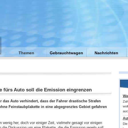
Themen
Gebrauchtwagen
Nachrichten
e fürs Auto soll die Emission eingrenzen
Wa
ür das Auto verhindert, dass der Fahrer drastische Strafen
Zah
 ohne Feinstaubplakette in eine abgegrenztes Gebiet gefahren
wol
auc
Aut
n wenig her, doch vor einiger Zeit, vielmehr gesagt vor einigen
Die
 die Diskussion um eine Plakette, die die Emission regeln soll