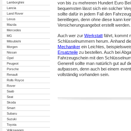
von bis zu mehreren Hundert Euro Bei
Lamborghini
bequemsten lässt sich ein solcher Verg
Lancia
sollte dafür in jedem Fall den Fahrz
Land Rover
bereitlegen, denn ohne diese kann kei
Lexus
Versicherungsangebot erstellt werden.
Mazda
Mercedes
Auch wer zur
Werkstatt
fährt, kommt m
MG
Schlüsselnummern herum. Anhand dies
Mitsubishi
Mechaniker
ein Leichtes, beispielswei
Morgen
Ersatzteile
zu bestellen. Auch bei Abg
Nissan
Fahrzeugschein mit den Schlüsselnumme
Opel
Generell sollte man natürlich gut auf 
Peugeot
aufpassen, denn auch bei einem eventu
Porsche
vollständig vorhanden sein.
Renault
Rolls Royce
Rover
Saab
Seat
Skoda
Smart
Subaru
Suzuki
Toyota
Volkswagen