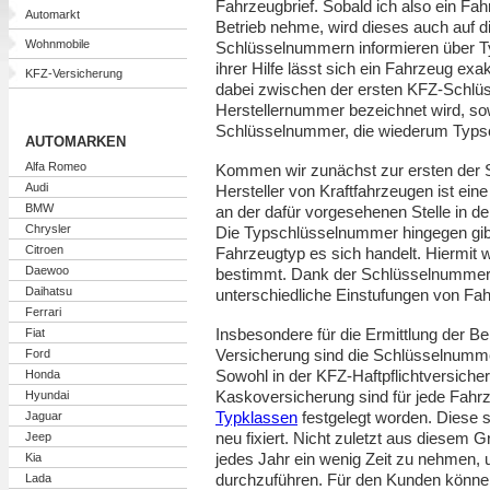
Fahrzeugbrief. Sobald ich also ein Fah
Automarkt
Betrieb nehme, wird dieses auch auf d
Wohnmobile
Schlüsselnummern informieren über T
ihrer Hilfe lässt sich ein Fahrzeug e
KFZ-Versicherung
dabei zwischen der ersten KFZ-Schlü
Herstellernummer bezeichnet wird, so
Schlüsselnummer, die wiederum Typs
AUTOMARKEN
Alfa Romeo
Kommen wir zunächst zur ersten der 
Audi
Hersteller von Kraftfahrzeugen ist ein
BMW
an der dafür vorgesehenen Stelle in d
Chrysler
Die Typschlüsselnummer hingegen gib
Citroen
Fahrzeugtyp es sich handelt. Hiermit 
Daewoo
bestimmt. Dank der Schlüsselnummern
Daihatsu
unterschiedliche Einstufungen von Fa
Ferrari
Insbesondere für die Ermittlung der Be
Fiat
Versicherung sind die Schlüsselnumme
Ford
Sowohl in der KFZ-Haftpflichtversicher
Honda
Kaskoversicherung sind für jede Fahr
Hyundai
Typklassen
festgelegt worden. Diese s
Jaguar
neu fixiert. Nicht zuletzt aus diesem 
Jeep
jedes Jahr ein wenig Zeit zu nehmen,
Kia
durchzuführen. Für den Kunden können
Lada