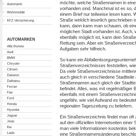
möchte, welche Straßennamen in eine
Automarkt
vorhanden sind. Manchmal ist es so, d
Wohnmobile
einem Brief nur teilweise lesen kann. 
Straße wirklich leserlich geschrieben i
KFZ-Versicherung
kann, dann kann man schauen, ob eine
möglichen Stadt vorhanden ist. Auch, w
ebenfalls möglich ist, kann dein Straße
AUTOMARKEN
Rettung sein. Aber ein Straßenverzeich
Alfa Romeo
Aufgaben sehr hilfreich.
Audi
BMW
So kann ein Abfallentsorgungsuntern
Chrysler
Straßenverzeichnisses feststellen, wie
Citroen
Da viele Straßenverzeichnisse mittlerw
Daewoo
auch gleich in verschiedene Stadtteile 
Daihatsu
Straßennamen auch gleich der Stadttei
Ferrari
befindet. Alles, was mit regelmäßiger B
Fiat
ebenfalls mit einem Straßenverzeichn
Ford
ungefähr, wie viel Aufwand es bedeutet,
Honda
regionalen Tageszeitung zu beliefern.
Hyundai
Jaguar
Ein Straßenverzeichnis findet man of
Jeep
auf den offiziellen Internetseiten eine
Kia
man viele Informationen kostenlos b
Lada
eine Straßennamensänderung beschlo