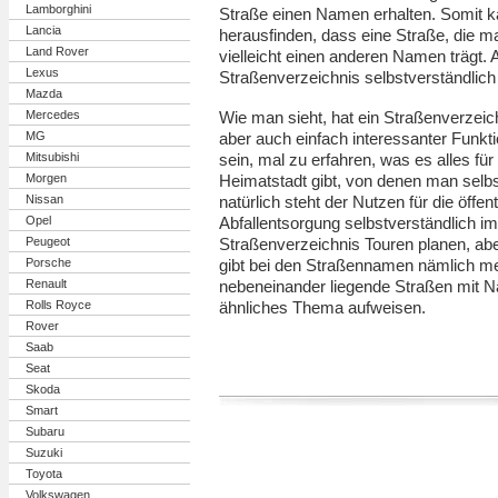
Lamborghini
Straße einen Namen erhalten. Somit k
Lancia
herausfinden, dass eine Straße, die ma
Land Rover
vielleicht einen anderen Namen trägt.
Lexus
Straßenverzeichnis selbstverständlich
Mazda
Mercedes
Wie man sieht, hat ein Straßenverzeic
MG
aber auch einfach interessanter Funk
Mitsubishi
sein, mal zu erfahren, was es alles f
Morgen
Heimatstadt gibt, von denen man selbs
Nissan
natürlich steht der Nutzen für die öffe
Opel
Abfallentsorgung selbstverständlich 
Peugeot
Straßenverzeichnis Touren planen, ab
Porsche
gibt bei den Straßennamen nämlich me
Renault
nebeneinander liegende Straßen mit N
Rolls Royce
ähnliches Thema aufweisen.
Rover
Saab
Seat
Skoda
Smart
Subaru
Suzuki
Toyota
Volkswagen