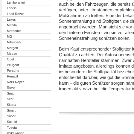
Lamborghini
auch bei den Fahrzeugen, die bereits 
Lancia
verfügen, unter Umständen empfehlens
Land Rover
Maßnahmen zu treffen. Eine der bekan
Lexus
Sonnenstrahlung sind Stoffgitter, die 
Mazda
angebracht werden. Man sieht sie vor 
Mercedes
den hinteren Fenstern, wo sie vor alle
MG
Sonneneinstrahlung schützen sollen.
Mitsubishi
Morgen
Beim Kauf entsprechender Stoffgitter fü
Nissan
Qualität zu achten. Der Autosonnenschu
Opel
namhaften Hersteller stammen. Zwar 
Peugeot
Imitate angeboten, allerdings können 
Porsche
insbesondere die Stoffqualität bezie
Renault
entscheidet darüber, wie gut die Son
Rolls Royce
kann – die guten Schützer sorgen näml
Rover
tragen aktiv dazu bei, die Temperatu
Saab
Seat
Skoda
Smart
Subaru
Suzuki
Toyota
Volkswagen