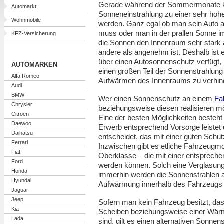
Gerade während der Sommermonate kö
Automarkt
Sonneneinstrahlung zu einer sehr hohe
Wohnmobile
werden. Ganz egal ob man sein Auto a
muss oder man in der prallen Sonne im 
KFZ-Versicherung
die Sonnen den Innenraum sehr stark a
andere als angenehm ist. Deshalb ist
über einen Autosonnenschutz verfügt, m
AUTOMARKEN
einen großen Teil der Sonnenstrahlung
Alfa Romeo
Aufwärmen des Innenraums zu verhin
Audi
BMW
Wer einen Sonnenschutz an einem
Fa
Chrysler
beziehungsweise diesen realisieren mö
Citroen
Eine der besten Möglichkeiten besteht
Daewoo
Erwerb entsprechend Vorsorge leistet 
Daihatsu
entscheidet, das mit einer guten Schut
Ferrari
Inzwischen gibt es etliche Fahrzeugmod
Fiat
Oberklasse – die mit einer entspreche
Ford
werden können. Solch eine Verglasung b
Honda
immerhin werden die Sonnenstrahlen 
Hyundai
Aufwärmung innerhalb des Fahrzeugs s
Jaguar
Jeep
Sofern man kein Fahrzeug besitzt, das
Kia
Scheiben beziehungsweise einer Wärm
Lada
sind, gilt es einen alternativen Sonne