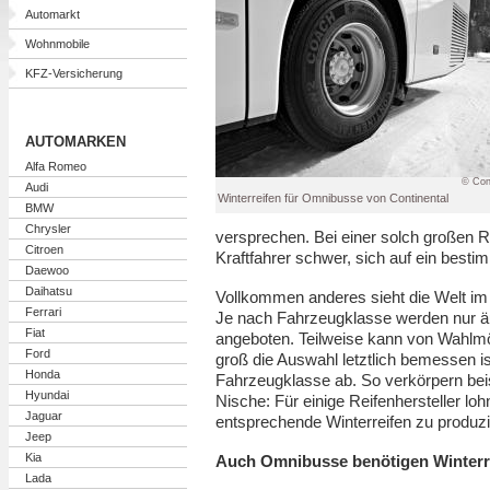
Automarkt
Wohnmobile
KFZ-Versicherung
AUTOMARKEN
Alfa Romeo
© Con
Audi
Winterreifen für Omnibusse von Continental
BMW
Chrysler
versprechen. Bei einer solch großen 
Citroen
Kraftfahrer schwer, sich auf ein besti
Daewoo
Daihatsu
Vollkommen anderes sieht die Welt im
Ferrari
Je nach Fahrzeugklasse werden nur ä
Fiat
angeboten. Teilweise kann von Wahlmö
Ford
groß die Auswahl letztlich bemessen is
Honda
Fahrzeugklasse ab. So verkörpern be
Hyundai
Nische: Für einige Reifenhersteller loh
Jaguar
entsprechende Winterreifen zu produzi
Jeep
Kia
Auch Omnibusse benötigen Winterr
Lada