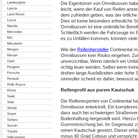
Die Eigentümer von Omnibussen habe
Lamborghini
leicht, wenn der Kauf von Reifen anst
Lancia
dem zufrieden geben, was der örtlich
Land Rover
Dies ist keine besonders erfreuliche Si
Lexus
Omnibussen ist eine ordentliche Bere
Mazda
Schließlich werden die Fahrzeuge im P
Mercedes
es zu Unfällen kommen, könnten viele
MG
Mitsubishi
Wie der
Reifenhersteller
Continental mit
Morgen
Omnibussen kein Risiko eingehen. Zuve
Nissan
unverzichtbar. Wenn nämlich ein Unfall 
Opel
richtig teuer werden. Selbst wenn kei
Peugeot
drohen lange Ausfallzeiten oder hoh
Porsche
sinnvoller scheint es daher, bewusst a
Renault
Rolls Royce
Reifenprofil aus purem Kautschuk
Rover
Saab
Die Reifenexperten von Continental h
Seat
Omnibusse entwickelt. Ein komplexes Re
Skoda
dass auch bei schwierigen Straßenver
Smart
Bodenhaftung hergestellt wird. Hierzu t
Subaru
Gummimischung bei. Im Gegensatz zu 
Suzuki
reinen Kautschuk gesetzt. Dieser erhä
Toyota
minus 60 Grad Celsius und verspricht 
Volkswagen