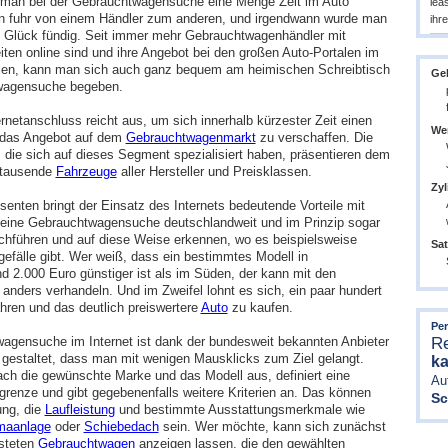
 man bei der Gebrauchtwagensuche eine Menge Zeit im Auto
lea
n fuhr von einem Händler zum anderen, und irgendwann wurde man
ihr
 Glück fündig. Seit immer mehr Gebrauchtwagenhändler mit
ten online sind und ihre Angebot bei den großen Auto-Portalen im
ellen, kann man sich auch ganz bequem am heimischen Schreibtisch
Geb
wagensuche begeben.
rnetanschluss reicht aus, um sich innerhalb kürzester Zeit einen
We
 das Angebot auf dem
Gebrauchtwagenmarkt
zu verschaffen. Die
, die sich auf dieses Segment spezialisiert haben, präsentieren dem
ttausende
Fahrzeuge
aller Hersteller und Preisklassen.
Zyl
senten bringt der Einsatz des Internets bedeutende Vorteile mit
seine Gebrauchtwagensuche deutschlandweit und im Prinzip sogar
chführen und auf diese Weise erkennen, wo es beispielsweise
Sat
gefälle gibt. Wer weiß, dass ein bestimmtes Modell in
d 2.000 Euro günstiger ist als im Süden, der kann mit den
anders verhandeln. Und im Zweifel lohnt es sich, ein paar hundert
hren und das deutlich preiswertere
Auto
zu kaufen.
Pe
agensuche im Internet ist dank der bundesweit bekannten Anbieter
R
 gestaltet, dass man mit wenigen Mausklicks zum Ziel gelangt.
ka
ach die gewünschte Marke und das Modell aus, definiert eine
Au
grenze und gibt gegebenenfalls weitere Kriterien an. Das können
Sc
ung, die
Laufleistung
und bestimmte Ausstattungsmerkmale wie
maanlage
oder
Schiebedach
sein. Wer möchte, kann sich zunächst
isteten
Gebrauchtwagen
anzeigen lassen, die den gewählten