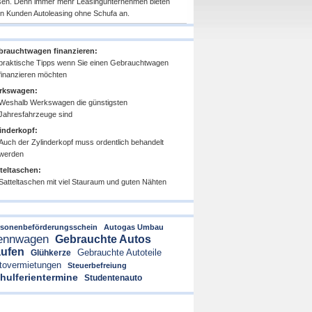
sen. Denn immer mehr Leasingunternehmen bieten
en Kunden Autoleasing ohne Schufa an.
rauchtwagen finanzieren:
praktische Tipps wenn Sie einen Gebrauchtwagen
finanzieren möchten
rkswagen:
Weshalb Werkswagen die günstigsten
Jahresfahrzeuge sind
inderkopf:
Auch der Zylinderkopf muss ordentlich behandelt
werden
teltaschen:
Satteltaschen mit viel Stauraum und guten Nähten
rsonenbeförderungsschein
Autogas Umbau
ennwagen
Gebrauchte Autos
ufen
Gebrauchte Autoteile
Glühkerze
tovermietungen
Steuerbefreiung
hulferientermine
Studentenauto