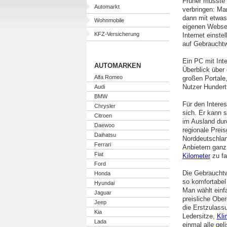
Früher musste
Automarkt
verbringen: Ma
dann mit etwas
Wohnmobile
eigenen Websei
KFZ-Versicherung
Internet einst
auf Gebraucht
Ein PC mit Inte
AUTOMARKEN
Überblick über
Alfa Romeo
großen Portale
Nutzer Hunder
Audi
BMW
Für den Interes
Chrysler
sich. Er kann 
Citroen
im Ausland dur
Daewoo
regionale Preis
Daihatsu
Norddeutschlan
Ferrari
Anbietern ganz 
Fiat
Kilometer
zu fa
Ford
Die Gebrauchtw
Honda
so komfortabel
Hyundai
Man wählt einf
Jaguar
preisliche Ober
Jeep
die Erstzulass
Kia
Ledersitze,
Kli
Lada
einmal alle gel