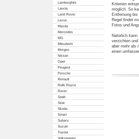
Lamborghini
Kriterien entsp
Lancia
möglich. So ka
Entfernung bis
Land Rover
Regel findet m
Lexus
Fotos und Ang
Mazda
Mercedes
Natürlich kann
MG
verzichten und
Mitsubishi
aber mehr als n
Morgen
einen umfassen
Nissan
Opel
Peugeot
Porsche
Renault
Rolls Royce
Rover
Saab
Seat
Skoda
Smart
Subaru
Suzuki
Toyota
Volkswagen