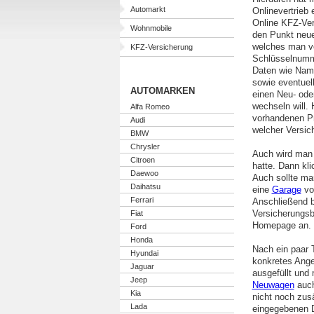
Automarkt
Onlinevertrieb 
Online KFZ-Ver
Wohnmobile
den Punkt neue
welches man ve
KFZ-Versicherung
Schlüsselnumme
Daten wie Nam
sowie eventuel
AUTOMARKEN
einen Neu- ode
wechseln will.
Alfa Romeo
vorhandenen Pr
Audi
welcher Versic
BMW
Chrysler
Auch wird man 
Citroen
hatte. Dann kli
Daewoo
Auch sollte ma
Daihatsu
eine
Garage
vor
Ferrari
Anschließend b
Versicherungsb
Fiat
Homepage an. Zu
Ford
Honda
Nach ein paar
Hyundai
konkretes Angeb
Jaguar
ausgefüllt und 
Jeep
Neuwagen
auch
Kia
nicht noch zusä
Lada
eingegebenen 