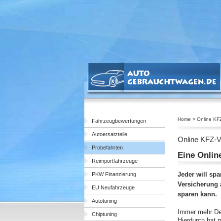
Home > Online KFZ
Fahrzeugbewertungen
Autoersatzteile
Online KFZ-V
Probefahrten
Eine Onlin
Reimportfahrzeuge
Jeder will sp
PKW Finanzierung
Versicherung 
EU Neufahrzeuge
sparen kann.
Autotuning
Immer mehr Deu
Chiptuning
Hierdurch hat 