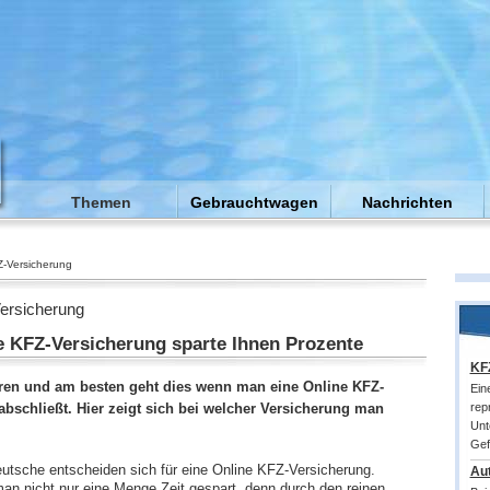
Themen
Gebrauchtwagen
Nachrichten
-Versicherung
ersicherung
e KFZ-Versicherung sparte Ihnen Prozente
KF
aren und am besten geht dies wenn man eine Online KFZ-
Ein
abschließt. Hier zeigt sich bei welcher Versicherung man
rep
Unt
Gef
tsche entscheiden sich für eine Online KFZ-Versicherung.
Aut
man nicht nur eine Menge Zeit gespart, denn durch den reinen