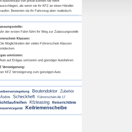
m Autoverkauf von privat können sie mehr
ausschlagen, als wenn sie ihr KFZ an einen Händler
kaufen. Bewerten sie ihr Fahrzeug aber realistisch.
assungsstelle:
Vor der ersten Fahrt führt Ihr Weg zur Zulassungsstelle
rerschein Klassen:
Die Möglichkeiten der vielen Führerschein Klassen
entdecken
dgas umrüsten:
Auto auf Erdgas umrüsten und günstiger Autofahren
 Versteigerung:
per KFZ Versteigerung zum günstigen Auto
Beulendoktor
Zubehör
heibenversiegelung
Scheckheft
 Autos
Führerschein Ab 17
Kfzleasing
ichtlaufreifen
Reiserichtlinie
Keilriemenscheibe
maservicegerät