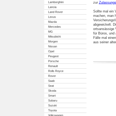
Lamborghini
zur
Zulassungs
Lancia
Sollte mal ein
Land Rover
machen, man ha
Lexus
Versicherungsfa
Mazda
abgewickelt. D
Mercedes
ortsansässige 
MG
für Büros, und 
Mitsubishi
Fälle mal eine
Morgen
aus seiner alt
Nissan
Opel
Peugeot
Porsche
Renault
Rolls Royce
Rover
Saab
Seat
Skoda
Smart
Subaru
Suzuki
Toyota
Volkswagen