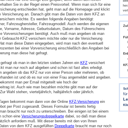
Bei
erhalten Sie in der Regel einen Preisvorteil. Wenn man sich für eine
her
sicherung entschieden hat, geht man auf die Homepage und klickt
ver
 Versicherung an. Danach gibt man die Daten von dem KFZ an
rsichern möchte. Es werden folgende Angaben benötigt:
r, Fahrzeughersteller, Fahrzeugmodell. Auch werden die eigenen
Zul
e, Vorname, Adresse, Geburtsdatum, Datum des Führerscheins
le Vorversicherungen benötigt. Auch muß man angeben ob man
Füh
r Gebraucht-KFZ versichern möchte oder nur die Versicherung
 Hat man diese Daten eingegeben, wird man nach den eventuell
ozenten bei einer Vorversicherung einschließlich den Angaben bei
herung man diese hat gefragt.
Er
gefragt ob man in den letzten sieben Jahren ein
KFZ
versichert
KFZ
ckt man nur noch auf abgeben und schon ist fast alles erledigt.
n angeben ob das KFZ nur von einer Person oder mehreren, ob
handen ist und ob es nur von einer Frau angemeldet wird angeben.
ekommt man per Email mitgeteilt wie hoch der
eitrag ist. Auch wie man bezahlen möchte gibt man auf der
Sc
r Wahl stehen, vierteljährlich, halbjährlich oder jährlich.
für
Le
 Tagen bekommt man dann von der Online
KFZ-Versicherung
ein
Kli
ot per Post zugesandt. Dieses Formular ist bereits fertig
man braucht nur noch zu unterschreiben. Bei einigen ist bei einem
 schon eine
Versicherungsdoppelkarte
dabei, so daß man diese
tzlich anfordern muß. Mit dieser bereits mit den von Ihnen
Daten von dem KFZ ausgefüllten
Doppelkarte
braucht man nur noch