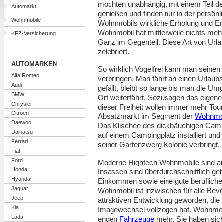
möchten unabhängig, mit einem Teil d
Automarkt
genießen und finden nur in der persön
Wohnmobile
Wohnmobils wirkliche Erholung und E
Wohnmobil hat mittlerweile nichts meh
KFZ-Versicherung
Ganz im Gegenteil. Diese Art von Url
zelebriert.
AUTOMARKEN
So wirklich Vogelfrei kann man seinen
Alfa Romeo
verbringen. Man fährt an einen Urlaubs
Audi
gefällt, bleibt so lange bis man die 
BMW
Ort weiterfährt. Sozusagen das eigen
Chrysler
dieser Freiheit wollen immer mehr Touri
Citroen
Absatzmarkt im Segment der
Wohnmo
Daewoo
Das Klischee des dickbäuchigen Camp
Daihatsu
auf einem Campingplatz installiert und
Ferrari
seiner Gartenzwerg Kolonie verbringt, i
Fiat
Ford
Moderne Hightech Wohnmobile sind a
Honda
Insassen sind überdurchschnittlich geb
Hyundai
Einkommen sowie eine gute berufliche 
Jaguar
Wohnmobil ist inzwischen für alle Bev
Jeep
attraktiven Entwicklung geworden, die 
Kia
Imagewechsel vollzogen hat. Wohnmobi
Lada
engen
Fahrzeuge
mehr. Sie haben sic