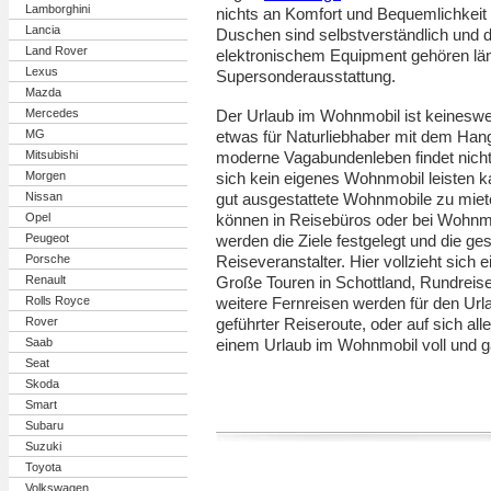
Lamborghini
nichts an Komfort und Bequemlichkeit 
Lancia
Duschen sind selbstverständlich und 
Land Rover
elektronischem Equipment gehören län
Lexus
Supersonderausstattung.
Mazda
Mercedes
Der Urlaub im Wohnmobil ist keinesweg
MG
etwas für Naturliebhaber mit dem Han
Mitsubishi
moderne Vagabundenleben findet nicht
Morgen
sich kein eigenes Wohnmobil leisten ka
Nissan
gut ausgestattete Wohnmobile zu miet
Opel
können in Reisebüros oder bei Wohnmo
Peugeot
werden die Ziele festgelegt und die 
Porsche
Reiseveranstalter. Hier vollzieht sich 
Renault
Große Touren in Schottland, Rundreis
Rolls Royce
weitere Fernreisen werden für den Ur
Rover
geführter Reiseroute, oder auf sich allei
Saab
einem Urlaub im Wohnmobil voll und 
Seat
Skoda
Smart
Subaru
Suzuki
Toyota
Volkswagen