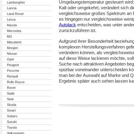
Umgebungstemperatur gesteuert wird
Lamborghini
Kalt oder umgekehrt, verändert sich die
Lancia
vergleichsweise großes Spektrum an Far
Land Rover
es hingegen nur vergleichsweise wenige
Lexus
Autolack
entscheiden, was unter ande
Mazda
zurückzuführen ist.
Mercedes
MG
Aufgrund ihrer Besonderheit beziehun
Mitsubishi
komplexen Herstellungsverfahren gelte
Morgen
verändern können, als vergleichsweise
Nissan
auf diese Weise lackieren möchte, soll
Opel
Suche nach attraktiven Angeboten bege
Peugeot
spürbar voneinander unterscheiden kön
Porsche
man bei der Auswahl auf Marke und Qua
Renault
Ergebnis später auch sehen lassen ka
Rolls Royce
Rover
Saab
Seat
Skoda
Smart
Subaru
Suzuki
Toyota
Volkswagen