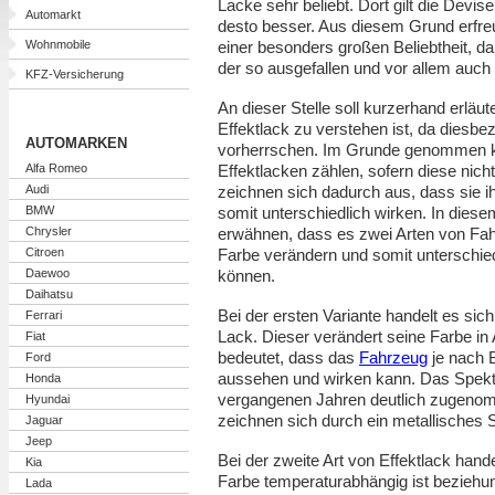
Lacke sehr beliebt. Dort gilt die Devise:
Automarkt
desto besser. Aus diesem Grund erfreu
Wohnmobile
einer besonders großen Beliebtheit, da
der so ausgefallen und vor allem auch in
KFZ-Versicherung
An dieser Stelle soll kurzerhand erläu
Effektlack zu verstehen ist, da diesbe
AUTOMARKEN
vorherrschen. Im Grunde genommen 
Alfa Romeo
Effektlacken zählen, sofern diese nich
Audi
zeichnen sich dadurch aus, dass sie 
BMW
somit unterschiedlich wirken. In die
Chrysler
erwähnen, dass es zwei Arten von Fahr
Citroen
Farbe verändern und somit unterschied
Daewoo
können.
Daihatsu
Bei der ersten Variante handelt es sic
Ferrari
Lack. Dieser verändert seine Farbe in 
Fiat
bedeutet, dass das
Fahrzeug
je nach 
Ford
aussehen und wirken kann. Das Spektr
Honda
vergangenen Jahren deutlich zugenomm
Hyundai
zeichnen sich durch ein metallisches
Jaguar
Jeep
Bei der zweite Art von Effektlack hand
Kia
Farbe temperaturabhängig ist beziehu
Lada