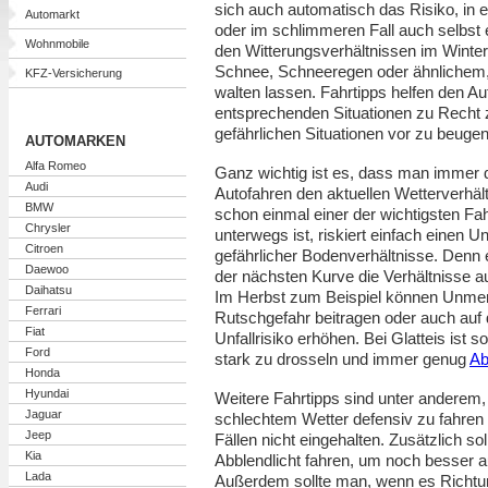
sich auch automatisch das Risiko, in e
Automarkt
oder im schlimmeren Fall auch selbst
Wohnmobile
den Witterungsverhältnissen im Winter
Schnee, Schneeregen oder ähnlichem, 
KFZ-Versicherung
walten lassen. Fahrtipps helfen den Aut
entsprechenden Situationen zu Recht 
gefährlichen Situationen vor zu beugen
AUTOMARKEN
Alfa Romeo
Ganz wichtig ist es, dass man immer 
Audi
Autofahren den aktuellen Wetterverhäl
BMW
schon einmal einer der wichtigsten Fah
Chrysler
unterwegs ist, riskiert einfach einen Un
Citroen
gefährlicher Bodenverhältnisse. Denn 
Daewoo
der nächsten Kurve die Verhältnisse a
Daihatsu
Im Herbst zum Beispiel können Unmen
Ferrari
Rutschgefahr beitragen oder auch auf 
Fiat
Unfallrisiko erhöhen. Bei Glatteis ist
Ford
stark zu drosseln und immer genug
Ab
Honda
Hyundai
Weitere Fahrtipps sind unter anderem,
Jaguar
schlechtem Wetter defensiv zu fahren i
Jeep
Fällen nicht eingehalten. Zusätzlich s
Kia
Abblendlicht fahren, um noch besser
Lada
Außerdem sollte man, wenn es Richtung