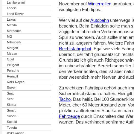
Lamborghini
November auf
Winterreifen
umrüsten, d
Lancia
wichtigsten Fahrtipps.
Land Rover
Lexus
Wer viel auf der
Autobahn
unterwegs is
Mazda
beachten. Beim Einfädeln sollte man s
Mercedes
zügig dem fahrenden Verkehr anpass
MG
Spur zu wechseln. Auch sollte man e
Mitsubishi
nicht zu langsam fahren. Weitere Fahr
Morgen
Rechtsfahrgebot
. Egal wie viele Fahr
Nissan
überholt, der fährt grundsätzlich rechts
Opel
Grundsätzlich gilt auch Richtgeschwin
Peugeot
im unbeschränkten Bereich schneller 
Porsche
den Verkehr achten, dies ist aber natür
Renault
aber wesentlich mehr Nerven und au
Rolls Royce
Zu wichtigen Fahrtipps gehört auch im
Rover
Sicherheitsabstand zu halten. Hier gil
Saab
Tacho
. Das heißt. Bei 100 Stundenkil
Seat
Meter, eher 60 Meter Abstand zum Vo
Skoda
plötzlich auftretenden Stau kann man 
Smart
Fahrzeuge
durch Einschalten des War
Subaru
warnen. Das verhindert schlimme Auffa
Suzuki
Toyota
Volkswagen