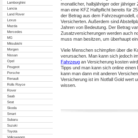
Lamborghini
monatlicher, halbjähriger oder jährig
Lancia
man eine KFZ Haftpflicht bereits für 
Land Rover
der Betrag aus dem Fahrzeugmodell,
Lexus
Versicherten. Außerdem sind Abstellpl
Mazda
Jahren von Bedeutung. Der Betrag vari
Mercedes
Zusatzversicherungen werden auch noc
MG
muss man besitzen, um überhaupt ei
Mitsubishi
Morgen
Viele Menschen schimpfen über die Kos
Nissan
verursachen. Man kann sich jedoch im
Opel
Fahrzeug
an Versicherung kosten wird. 
Peugeot
Tipps und man kann sich online einen
Porsche
kann man dann mit anderen Versicheru
Renault
Versicherung ist im Notfall Gold wert
Rolls Royce
wissen.
Rover
Saab
Seat
Skoda
Smart
Subaru
Suzuki
Toyota
Volkswagen