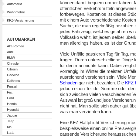
können damit bequem umher fahren. Ma
Automarkt
öffentlichen Verkehrsmitteln angewiese
Wohnmobile
fortbewegen. Kostenlos ist dieses Stück
mit einem Auto verschiedenste Kosten. 
KFZ-Versicherung
Sache, die man regelmäßig bezahlen m
jedes Fahrzeug, welches gefahren wir
Vollkasko wählt, ist jedem selber über
AUTOMARKEN
man allerdings haben, es ist der Grun
Alfa Romeo
Audi
Viele Unfälle passieren Tag für Tag, 
BMW
tragen. Durch unterschiedliche Dinge k
Chrysler
für den man nichts kann. Dabei zeigt 
Citroen
vorrangig im Winter die meisten Unfä
Daewoo
ausreichend versichert sein. Viele M
Daihatsu
Schaden
gar nicht bezahlen. Die
KFZ
Ferrari
jedoch einen Teil der Summe oder de
Fiat
sich zwischen vielen verschiedenen V
Ford
Auswahl ist groß und jede Versicherun
Honda
nicht hat. Man sollte sich daher gut ü
Hyundai
was man verzichten kann.
Jaguar
Jeep
Eine KFZ Haftpflicht Versicherung mus
Kia
beispielsweise einen online Preisverg
Lada
passende Versicherung heraussuchen