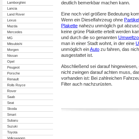
deutlich bemerkbar machen kann.
Lamborghini
Lancia
Eine noch viel größere Bedeutung ko
Land Rover
Wenn ein Dieselfahrzeug ohne
Partikel
Lexus
Plakette
nahezu unmöglich gut abzusch
Mazda
keine grüne Plakette erteilt werden kan
Mercedes
und durch die so genannten
Umweltzo
MG
man in einer Stadt wohnt, in der eine
U
Mitsubishi
unmöglich ein
Auto
zu fahren, das nicht
Morgen
ausgestattet ist.
Nissan
Opel
Abschließend sei darauf hingewiesen
Peugeot
nicht zwingen darauf achten muss, das
Porsche
vorhanden ist: Bei zahlreichen Fahrze
Renault
Filter auch nachzurüsten.
Rolls Royce
Rover
Saab
Seat
Skoda
Smart
Subaru
Suzuki
Toyota
Volkswagen