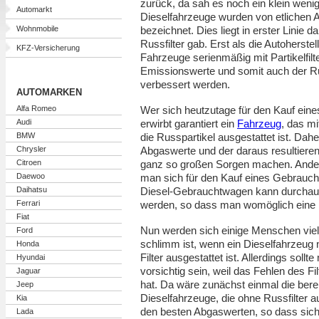
zurück, da sah es noch ein klein weni
Automarkt
Dieselfahrzeuge wurden von etlichen 
Wohnmobile
bezeichnet. Dies liegt in erster Linie
Russfilter gab. Erst als die Autoherste
KFZ-Versicherung
Fahrzeuge serienmäßig mit Partikelfilt
Emissionswerte und somit auch der Ru
verbessert werden.
AUTOMARKEN
Alfa Romeo
Wer sich heutzutage für den Kauf eine
Audi
erwirbt garantiert ein
Fahrzeug
, das mi
BMW
die Russpartikel ausgestattet ist. Da
Chrysler
Abgaswerte und der daraus resultiere
Citroen
ganz so großen Sorgen machen. Ander
Daewoo
man sich für den Kauf eines Gebrauc
Daihatsu
Diesel-Gebrauchtwagen kann durchaus
Ferrari
werden, so dass man womöglich eine 
Fiat
Nun werden sich einige Menschen viell
Ford
schlimm ist, wenn ein Dieselfahrzeug
Honda
Filter ausgestattet ist. Allerdings soll
Hyundai
vorsichtig sein, weil das Fehlen des F
Jaguar
hat. Da wäre zunächst einmal die ber
Jeep
Dieselfahrzeuge, die ohne Russfilter a
Kia
den besten Abgaswerten, so dass sich
Lada