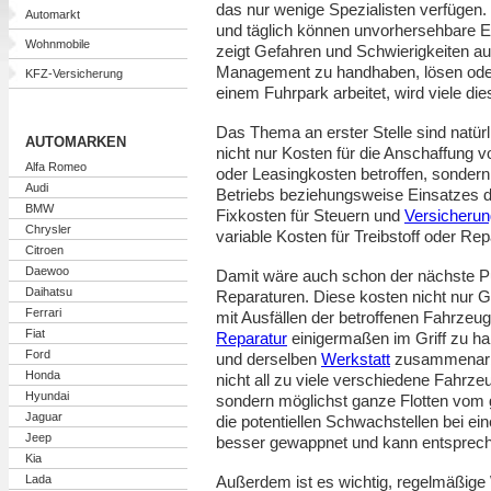
das nur wenige Spezialisten verfügen. 
Automarkt
und täglich können unvorhersehbare Ere
Wohnmobile
zeigt Gefahren und Schwierigkeiten auf
Management zu handhaben, lösen oder 
KFZ-Versicherung
einem Fuhrpark arbeitet, wird viele di
Das Thema an erster Stelle sind natürl
AUTOMARKEN
nicht nur Kosten für die Anschaffung 
Alfa Romeo
oder Leasingkosten betroffen, sonder
Audi
Betriebs beziehungsweise Einsatzes 
BMW
Fixkosten für Steuern und
Versicherun
Chrysler
variable Kosten für Treibstoff oder Rep
Citroen
Daewoo
Damit wäre auch schon der nächste P
Daihatsu
Reparaturen. Diese kosten nicht nur G
Ferrari
mit Ausfällen der betroffenen Fahrz
Fiat
Reparatur
einigermaßen im Griff zu hab
Ford
und derselben
Werkstatt
zusammenarbe
Honda
nicht all zu viele verschiedene Fahrz
Hyundai
sondern möglichst ganze Flotten vom
Jaguar
die potentiellen Schwachstellen bei e
Jeep
besser gewappnet und kann entspreche
Kia
Lada
Außerdem ist es wichtig, regelmäßige