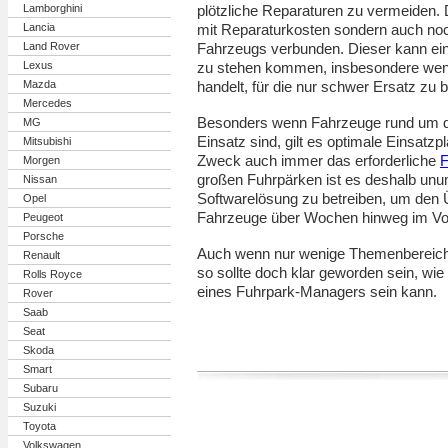
Lamborghini
plötzliche Reparaturen zu vermeiden. 
Lancia
mit Reparaturkosten sondern auch n
Land Rover
Fahrzeugs verbunden. Dieser kann e
Lexus
zu stehen kommen, insbesondere wen
Mazda
handelt, für die nur schwer Ersatz zu b
Mercedes
Besonders wenn Fahrzeuge rund um di
MG
Einsatz sind, gilt es optimale Einsatzp
Mitsubishi
Zweck auch immer das erforderliche
F
Morgen
großen Fuhrpärken ist es deshalb unu
Nissan
Softwarelösung zu betreiben, um den 
Opel
Fahrzeuge über Wochen hinweg im Vor
Peugeot
Porsche
Auch wenn nur wenige Themenbereiche
Renault
so sollte doch klar geworden sein, wi
Rolls Royce
eines Fuhrpark-Managers sein kann.
Rover
Saab
Seat
Skoda
Smart
Subaru
Suzuki
Toyota
Volkswagen