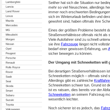
Seither hat sich die Situation nur bedin
Lamborghini
mehr so viel Neuschnee, allerdings h
Lancia
immer noch erschwerten Bedingungen v
Land Rover
sich im Winterurlaub befinden und dera
Lexus
gewohnt sind, haben oftmals ihre Schw
Mazda
Mercedes
Eines der größten Probleme besteht da
MG
Straßenverhältnisse oftmals nicht a
Mitsubishi
Viele Autofahrer sind zu schnell unte
Morgen
sie ihre
Fahrzeuge
längst nicht vollstä
Nissan
bedarf einer gewissen Erfahrung, um
A
Opel
sicher bewegen zu können.
Peugeot
Porsche
Der Umgang mit Schneeketten will 
Renault
Rolls Royce
Bei derartigen Straßenverhältnissen i
Rover
Schneeketten möglich – oftmals sind s
Saab
Allerdings gibt es zahlreiche
Kraftfahre
Seat
Schneeketten schwer tun. Grund ist d
Skoda
ist es ratsam, dies bereits vor der Ab
Smart
Schneeketten
an seinem Fahrzeug monti
Subaru
wesentlich leichter.
Suzuki
Toyota
Noch sicherer ist es jedoch, das
Fahr
Volkswagen