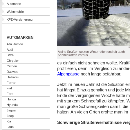
Automarkt
Wohnmobile
KFZ-Versicherung
AUTOMARKEN
Alfa Romeo
Audi
Alpine Straßen setzen Winterreifen und oft auch
Schneeketten voraus
BMW
Chrysler
es einfach nicht schneien wollte. Kraft
Citroen
profitieren, denn im Vergleich zu ande
Daewoo
Alpenpässe
noch lange befahrbar.
Daihatsu
Ferrari
Jetzt im neuen Jahr ist die Situation 
Fiat
hat längst Einzug gehalten und jede 
Ford
Ende der vergangenen Woche hatte ma
Honda
mit starkem Schneefall zu kämpfen. W
Hyundai
man große Schwierigkeiten damit, die 
Jaguar
halten. An vielen Orten drohte man i
Jeep
Kia
Schwierige Straßenverhältnisse we
Lada