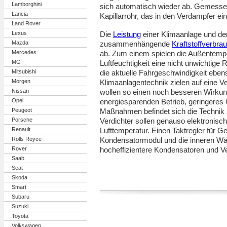
Lamborghini
sich automatisch wieder ab. Gemessen
Lancia
Kapillarrohr, das in den Verdampfer ein
Land Rover
Lexus
Die
Leistung
einer Klimaanlage und de
Mazda
zusammenhängende
Kraftstoffverbra
Mercedes
ab. Zum einem spielen die Außentemp
MG
Luftfeuchtigkeit eine nicht unwichtige
Mitsubishi
die aktuelle Fahrgeschwindigkeit eben
Morgen
Klimaanlagentechnik zielen auf eine V
Nissan
wollen so einen noch besseren Wirkun
Opel
energiesparenden Betrieb, geringeres 
Peugeot
Maßnahmen befindet sich die Technik s
Porsche
Verdichter sollen genauso elektronisc
Renault
Lufttemperatur. Einen Taktregler für G
Rolls Royce
Kondensatormodul und die inneren Wä
Rover
hocheffizientere Kondensatoren und V
Saab
Seat
Skoda
Smart
Subaru
Suzuki
Toyota
Volkswagen