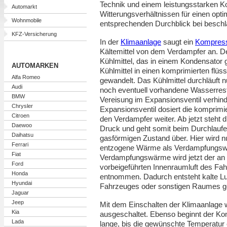
Technik und einem leistungsstarken Ko
Automarkt
Witterungsverhältnissen für einen opt
Wohnmobile
entsprechenden Durchblick bei besch
KFZ-Versicherung
In der
Klimaanlage
saugt ein
Kompres
Kältemittel von dem Verdampfer an. 
Kühlmittel, das in einem Kondensator 
AUTOMARKEN
Kühlmittel in einen komprimierten flüs
Alfa Romeo
gewandelt. Das Kühlmittel durchläuft 
Audi
noch eventuell vorhandene Wasserres
BMW
Vereisung im Expansionsventil verhin
Chrysler
Expansionsventil dosiert die komprimier
Citroen
den Verdampfer weiter. Ab jetzt steht di
Daewoo
Druck und geht somit beim Durchlaufe
Daihatsu
gasförmigen Zustand über. Hier wird n
Ferrari
entzogene Wärme als Verdampfungswä
Fiat
Verdampfungswärme wird jetzt der an 
Ford
vorbeigeführten Innenraumluft des F
Honda
entnommen. Dadurch entsteht kalte Lu
Hyundai
Fahrzeuges oder sonstigen Raumes g
Jaguar
Jeep
Mit dem Einschalten der Klimaanlage 
Kia
ausgeschaltet. Ebenso beginnt der Kom
Lada
lange, bis die gewünschte Temperatur e