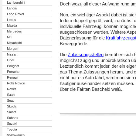
Lamborghini
Doch wozu all dieser Aufwand rund u
Lancia
Land Rover
Nun, ein wichtiger Aspekt dabei ist sic
Lexus
Indem doppelt geprüft wird, zunächst d
Mazda
individuelle Fahrzeug, können mögliche
Mercedes
ausgeschlossen werden. Weitere Aspek
MG
Datenerfassung für die
Kraftfahrzeugs
Mitsubishi
Beweggründe.
Morgen
Die
Zulassungsstellen
bemühen sich he
Nissan
möglichst zügig und unbürokratisch üb
Opel
Letztendlich kommt jeder, der ein eig
Peugeot
das Thema Zulassungen herum, und d
Porsche
nicht nur ein Auto fährt, wird man sic
Renault
häufiger auseinander setzen müssen. 
Rolls Royce
über die Fakten Bescheid weiß.
Rover
Saab
Seat
Skoda
Smart
Subaru
Suzuki
Toyota
Volkswagen