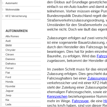
den Globus auf Grundlage gesetzliche
Automarkt
einfach so ein Auto kaufen und damit 
Wohnmobile
teilnehmen. Vorher müssen einige Punk
Bundesrepublik Deutschland regelt die
KFZ-Versicherung
Straßenverkehrszulassungsordnung, 
Umständen für den Straßenverkehr zu
welche nicht. Doch wie läuft das eigen
AUTOMARKEN
Alfa Romeo
Zulassungen erfolgen auf zwei versc
Audi
ist eine sogenannte Bauartzulassung, 
BMW
durch den Hersteller des Fahrzeugs b
Chrysler
beantragen. Dies hat für jeden einzeln
Citroen
Baureihe, zu erfolgen. Wird das
Fahrz
Daewoo
zugelassen, bekommt der Hersteller d
Daihatsu
Ferrari
Im zweiten Schritt muss für das einzel
Fiat
Zulassung erfolgen. Dies geschieht du
Ford
Fahrzeughalters bei einer
Zulassungss
Honda
verkehrssicher und mit einer KFZ-Haftp
Hyundai
steht der Zuteilung einer Zulassungsbe
Jaguar
ehemaligen Fahrzeugschein, sowie ein
Jeep
Kennzeichen
beziehungsweise Nummern
Kia
mehr im Wege.
Fahrzeuge
, die eine
Hö
Lada
sechs km/h haben, sind von dieser 