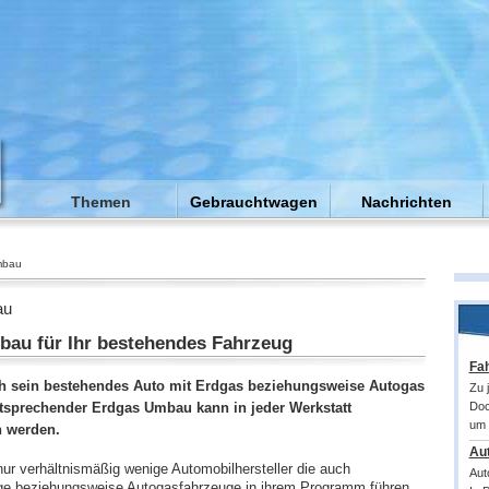
Themen
Gebrauchtwagen
Nachrichten
mbau
au
au für Ihr bestehendes Fahrzeug
Fah
h sein bestehendes Auto mit Erdgas beziehungsweise Autogas
Zu 
ntsprechender Erdgas Umbau kann in jeder Werkstatt
Doc
um 
 werden.
Au
nur verhältnismäßig wenige Automobilhersteller die auch
Aut
e beziehungsweise Autogasfahrzeuge in ihrem Programm führen.