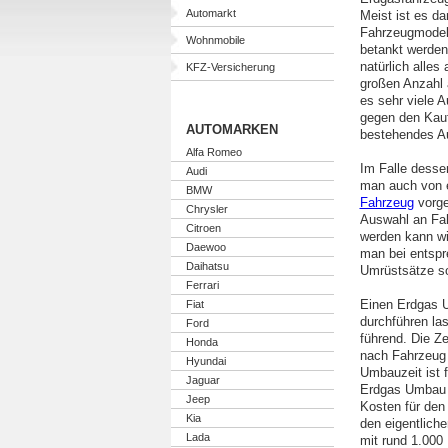
Automarkt
Meist ist es d
Fahrzeugmodell
Wohnmobile
betankt werden
natürlich alles
KFZ-Versicherung
großen Anzahl 
es sehr viele A
gegen den Kauf
AUTOMARKEN
bestehendes Au
Alfa Romeo
Im Falle desse
Audi
man auch von 
BMW
Fahrzeug
vorge
Chrysler
Auswahl an Fa
Citroen
werden kann wi
Daewoo
man bei entspr
Daihatsu
Umrüstsätze so
Ferrari
Einen Erdgas U
Fiat
durchführen las
Ford
führend. Die Z
Honda
nach Fahrzeug a
Hyundai
Umbauzeit ist 
Jaguar
Erdgas Umbau i
Jeep
Kosten für de
Kia
den eigentlic
Lada
mit rund 1.000