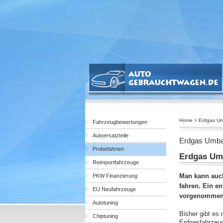
Home > Erdgas U
Fahrzeugbewertungen
Autoersatzteile
Erdgas Umb
Probefahrten
Erdgas Umb
Reimportfahrzeuge
Man kann auc
PKW Finanzierung
fahren. Ein e
EU Neufahrzeuge
vorgenommen
Autotuning
Bisher gibt es 
Chiptuning
Erdgasfahrzeug