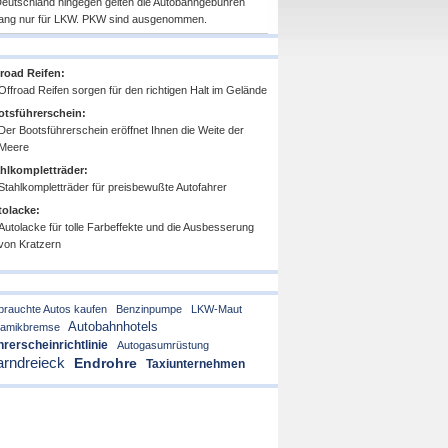
Deutschland hingegen gelten die Autobahngebühren
lang nur für LKW. PKW sind ausgenommen.
road Reifen:
Offroad Reifen sorgen für den richtigen Halt im Gelände
tsführerschein:
Der Bootsführerschein eröffnet Ihnen die Weite der
Meere
hlkompletträder:
Stahlkompletträder für preisbewußte Autofahrer
olacke:
Autolacke für tolle Farbeffekte und die Ausbesserung
von Kratzern
rauchte Autos kaufen
Benzinpumpe
LKW-Maut
Autobahnhotels
ramikbremse
rerscheinrichtlinie
Autogasumrüstung
rndreieck
Endrohre
Taxiunternehmen