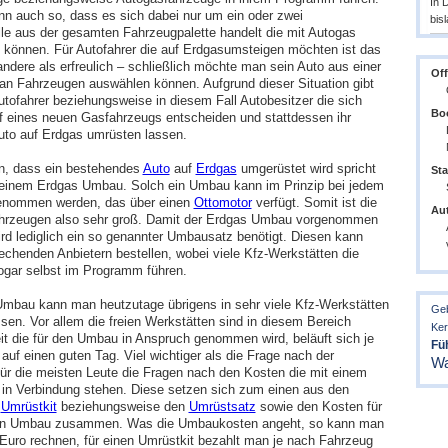
In 
ann auch so, dass es sich dabei nur um ein oder zwei
bis
e aus der gesamten Fahrzeugpalette handelt die mit Autogas
 können. Für Autofahrer die auf Erdgasumsteigen möchten ist das
 andere als erfreulich – schließlich möchte man sein Auto aus einer
Off
an Fahrzeugen auswählen können. Aufgrund dieser Situation gibt
utofahrer beziehungsweise in diesem Fall Autobesitzer die sich
Boo
 eines neuen Gasfahrzeugs entscheiden und stattdessen ihr
to auf Erdgas umrüsten lassen.
n, dass ein bestehendes
Auto
auf
Erdgas
umgerüstet wird spricht
Sta
einem Erdgas Umbau. Solch ein Umbau kann im Prinzip bei jedem
nommen werden, das über einen
Ottomotor
verfügt. Somit ist die
Aut
hrzeugen also sehr groß. Damit der Erdgas Umbau vorgenommen
rd lediglich ein so genannter Umbausatz benötigt. Diesen kann
echenden Anbietern bestellen, wobei viele Kfz-Werkstätten die
gar selbst im Programm führen.
mbau kann man heutzutage übrigens in sehr viele Kfz-Werkstätten
Geb
sen. Vor allem die freien Werkstätten sind in diesem Bereich
Ke
eit die für den Umbau in Anspruch genommen wird, beläuft sich je
Füh
uf einen guten Tag. Viel wichtiger als die Frage nach der
Wa
für die meisten Leute die Fragen nach den Kosten die mit einem
n Verbindung stehen. Diese setzen sich zum einen aus den
n
Umrüstkit
beziehungsweise den
Umrüstsatz
sowie den Kosten für
hen Umbau zusammen. Was die Umbaukosten angeht, so kann man
 Euro rechnen, für einen Umrüstkit bezahlt man je nach Fahrzeug