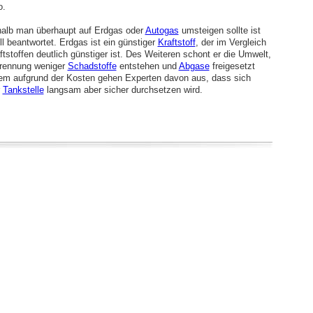
o.
alb man überhaupt auf Erdgas oder
Autogas
umsteigen sollte ist
l beantwortet. Erdgas ist ein günstiger
Kraftstoff
, der im Vergleich
tstoffen deutlich günstiger ist. Des Weiteren schont er die Umwelt,
brennung weniger
Schadstoffe
entstehen und
Abgase
freigesetzt
lem aufgrund der Kosten gehen Experten davon aus, dass sich
r
Tankstelle
langsam aber sicher durchsetzen wird.