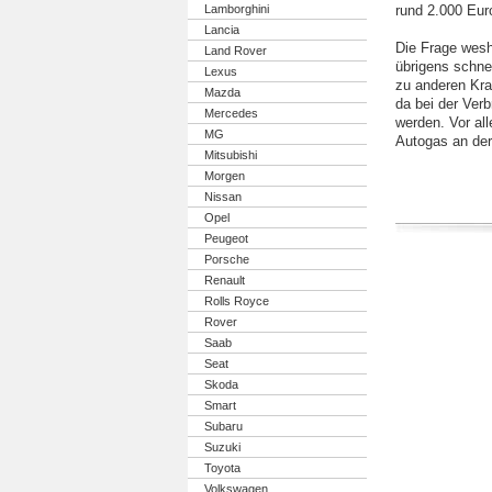
Lamborghini
rund 2.000 Eur
Lancia
Die Frage wesh
Land Rover
übrigens schnel
Lexus
zu anderen Kraf
Mazda
da bei der Ver
Mercedes
werden. Vor al
MG
Autogas an de
Mitsubishi
Morgen
Nissan
Opel
Peugeot
Porsche
Renault
Rolls Royce
Rover
Saab
Seat
Skoda
Smart
Subaru
Suzuki
Toyota
Volkswagen